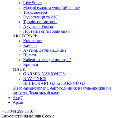
Live Sonar
Модулі ехолота «чорний ящик»
Трансдюсери
Радіостанції та АІС
Тролінгові мотори
Акустика Fusion
Портативні та годинники
АКСЕСУАРИ
Кріплення
Камери
Антени, датчики...Різне
Пульти
Кабелі та зарядні пристрої
Кришки
МАПИ
GARMIN NAVIONICS
NAVIONICS
BLUECHART G3 та LAKEVÜ G3
Смарт-годинник на будь-яке жіноче
запʼястя
Дізнатись більше
Акції
Архів
+38 044 299 85 07
Використання файлів Cookie