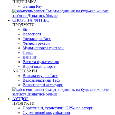
ПІДТРИМКА
Garmin Pay
Смарт-годинник на будь-яке жіноче
запʼястя
Дізнатись більше
СПОРТ ТА ФІТНЕС
ПРОДУКТИ
Біг
Велоспорт
Тренажери Tacx
Фітнес-трекери
Мультиспорт і тріатлон
Гольф
Дайвінг
Ваги та пульсометри
Водні види спорту
AKCЕСУАРИ
Велоаксесуари Tacx
Велозапчастини Tacx
Велосипедні аксесуари
Смарт-годинник на будь-яке жіноче
запʼястя
Дізнатись більше
АУТДОР
ПРОДУКТИ
Портативні, туристичні GPS-навігатори
Супутникові комунікатори