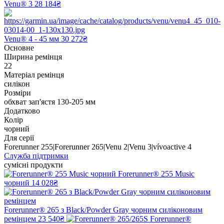
Venu® 3
28 184₴
Venu® 4 - 45 мм
30 272₴
Основне
Ширина ремінця
22
Матеріал ремінця
силікон
Розміри
обхват зап'ястя 130-205 мм
Додатково
Колір
чорний
Для серії
Forerunner 255|Forerunner 265|Venu 2|Venu 3|vívoactive 4
Служба підтримки
сумісні продукти
Forerunner® 255 Music
чорний
14 028₴
Forerunner® 265 з Black/Powder Gray чорним силіконовим
ремінцем
23 540₴
Forerunner®