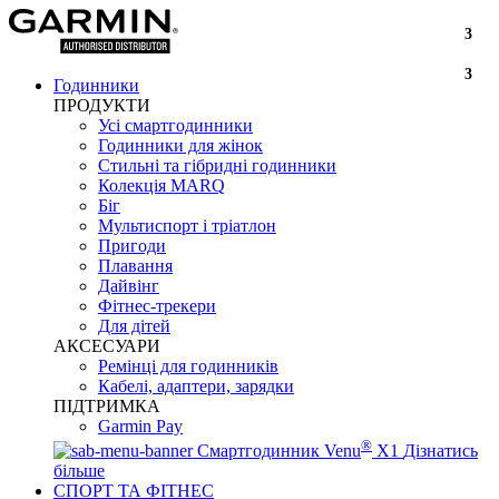
3
3
Годинники
ПРОДУКТИ
Усі смартгодинники
Годинники для жінок
Стильні та гібридні годинники
Колекція MARQ
Біг
Мультиспорт і тріатлон
Пригоди
Плавання
Дайвінг
Фітнес-трекери
Для дітей
АКСЕСУАРИ
Ремінці для годинників
Кабелі, адаптери, зарядки
ПІДТРИМКА
Garmin Pay
®
Смартгодинник Venu
X1
Дізнатись
більше
СПОРТ ТА ФІТНЕС