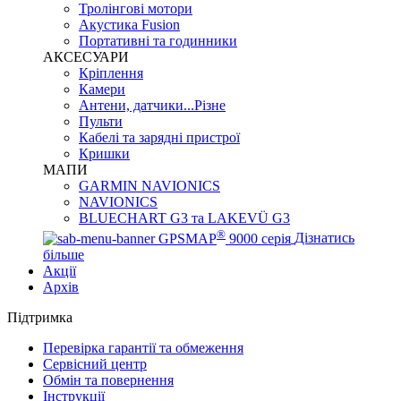
Тролінгові мотори
Акустика Fusion
Портативні та годинники
АКСЕСУАРИ
Кріплення
Камери
Антени, датчики...Різне
Пульти
Кабелі та зарядні пристрої
Кришки
МАПИ
GARMIN NAVIONICS
NAVIONICS
BLUECHART G3 та LAKEVÜ G3
®
GPSMAP
9000 серія
Дізнатись
більше
Акції
Архів
Підтримка
Перевірка гарантії та обмеження
Сервісний центр
Обмін та повернення
Інструкції