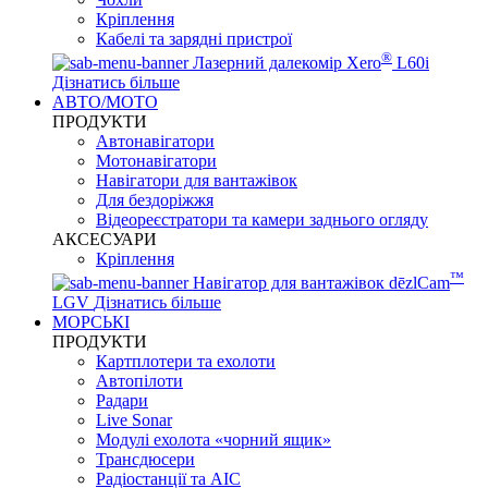
Кріплення
Кабелі та зарядні пристрої
®
Лазерний далекомір Xero
L60i
Дізнатись більше
АВТО/МОТО
ПРОДУКТИ
Автонавігатори
Мотонавігатори
Навігатори для вантажівок
Для бездоріжжя
Відеореєстратори та камери заднього огляду
АКСЕСУАРИ
Кріплення
™
Навігатор для вантажівок dēzlCam
LGV
Дізнатись більше
МОРСЬКІ
ПРОДУКТИ
Картплотери та ехолоти
Автопілоти
Радари
Live Sonar
Модулі ехолота «чорний ящик»
Трансдюсери
Радіостанції та АІС