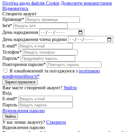
Політка щодо файлів Cookie
Дозволити використання
Відмовитись
Створити акаунт
Прізвище*
Ім'я*
День народження
День народження члена родини
E-mail*
Телефон*
Пароль*
Повторення паролю*
Я ознайомлений та погоджуюся з
політикою
конфіденційності*
Зареєструватися
Вже маєте створений акаунт?
Увійти
Вхід
E-mail*
Пароль
Відновлення паролю
Увійти
У вас немає акаунту?
Створити
Відновлення паролю