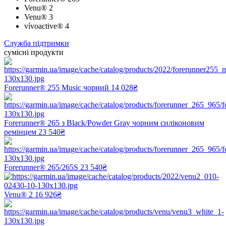
Venu® 2
Venu® 3
vívoactive® 4
Служба підтримки
сумісні продукти
Forerunner® 255 Music чорний
14 028₴
Forerunner® 265 з Black/Powder Gray чорним силіконовим
ремінцем
23 540₴
Forerunner® 265/265S
23 540₴
Venu® 2
16 926₴