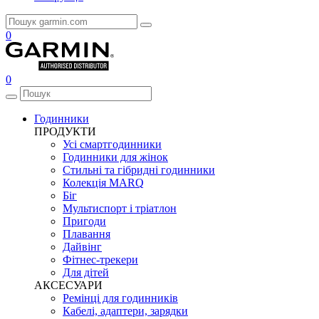
0
0
Годинники
ПРОДУКТИ
Усі смартгодинники
Годинники для жінок
Стильні та гібридні годинники
Колекція MARQ
Біг
Мультиспорт і тріатлон
Пригоди
Плавання
Дайвінг
Фітнес-трекери
Для дітей
АКСЕСУАРИ
Ремінці для годинників
Кабелі, адаптери, зарядки