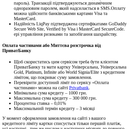
пароль). Транзакції підтверджуються динамічним
одноразовим паролем, який надсилається в SMS.Оплату
можна здійснити банківськими картами Visa та
MasterCard.
Надійність LiqPay підтверджена сертифікатами GoDaddy
Secure Web Site, Verified by Visa і MasterCard SecureCode.
ері управління ризиками та запобігання шахрайству.
Оплата частинами або Миттєва розстрочка від
ПриватБанку
Щоб скористатись цим сервісом треба бути клієнтом
ПриватБанку та мати картку Універсальна, Універсальна
Gold, Platinum, Infinite або World Signia/Elite з кредитним
лімітом, що покриває суму замовлення.
Перевірити доступний ліміт по сервісу «Оплата
частинами» можна на сайті
Privatbank
.
Мінімальна сума кредиту – 1000 грн.
Максимальна сума кредиту – 300 000 грн.
Процентна ставка – 0,01%
Максимальний термін кредиту – 3 місяці
У момент оформлення замовлення на сайті з вашого
кредитного ліміту картки списується тільки перший платіж,
усі наступні - тим же числом у наступних місяцях до повного