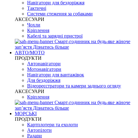
Навігатори для бездоріжжя
Тактичні
Системи стеження за собаками
АКСЕСУАРИ
Чохли
Кріплення
Кабелі та зарядні пристрої
Смарт-годинник на будь-яке жіноче
запʼястя
Дізнатись більше
АВТО/МОТО
ПРОДУКТИ
Автонавігатори
Мотонавігатори
Навігатори для вантажівок
Для бездоріжжя
Відеореєстратори та камери заднього огляду
АКСЕСУАРИ
Кріплення
Смарт-годинник на будь-яке жіноче
запʼястя
Дізнатись більше
МОРСЬКІ
ПРОДУКТИ
Картплотери та ехолоти
Автопілоти
Радари