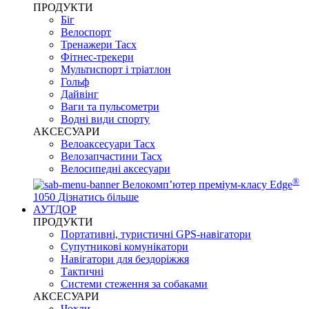
ПРОДУКТИ
Біг
Велоспорт
Тренажери Tacx
Фітнес-трекери
Мультиспорт і тріатлон
Гольф
Дайвінг
Ваги та пульсометри
Водні види спорту
AKCЕСУАРИ
Велоаксесуари Tacx
Велозапчастини Tacx
Велосипедні аксесуари
®
Велокомп’ютер преміум-класу Edge
1050
Дізнатись більше
АУТДОР
ПРОДУКТИ
Портативні, туристичні GPS-навігатори
Супутникові комунікатори
Навігатори для бездоріжжя
Тактичні
Системи стеження за собаками
АКСЕСУАРИ
Чохли