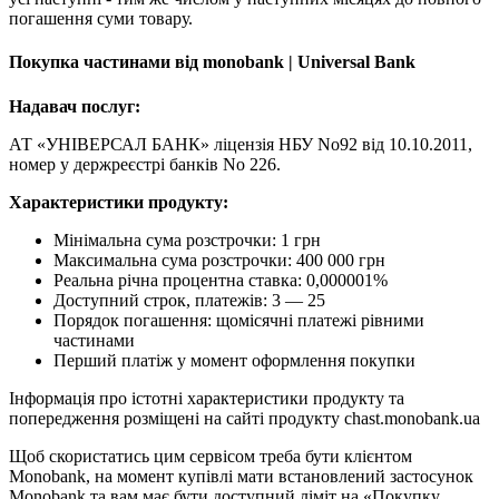
погашення суми товару.
Покупка частинами від monobank | Universal Bank
Надавач послуг:
АТ «УНІВЕРСАЛ БАНК» ліцензія НБУ No92 від 10.10.2011,
номер у держреєстрі банків No 226.
Характеристики продукту:
Мінімальна сума розстрочки: 1 грн
Максимальна сума розстрочки: 400 000 грн
Реальна річна процентна ставка: 0,000001%
Доступний строк, платежів: 3 — 25
Порядок погашення: щомісячні платежі рівними
частинами
Перший платіж у момент оформлення покупки
Інформація про істотні характеристики продукту та
попередження розміщені на сайті продукту chast.monobank.ua
Щоб скористатись цим сервісом треба бути клієнтом
Monobank, на момент купівлі мати встановлений застосунок
Monobank та вам має бути доступний ліміт на «Покупку