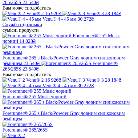
265/265S
23 540₴
Вам може сподобатись
Venu® 2
16 926₴
Venu® 3
28 184₴
Venu® 4 - 45 мм
30 272₴
Служба підтримки
сумісні продукти
Forerunner® 255 Music
чорний
14 028₴
Forerunner® 265 з Black/Powder Gray чорним силіконовим
ремінцем
23 540₴
Forerunner®
265/265S
23 540₴
Вам може сподобатись
Venu® 2
16 926₴
Venu® 3
28 184₴
Venu® 4 - 45 мм
30 272₴
Forerunner® 255 Music чорний
Forerunner® 265 з Black/Powder Gray чорним силіконовим
ремінцем
Forerunner® 265/265S