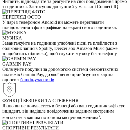
Читайте, відповідайте та реагуйте на свої повідомлення прямо
з годинника. Застосунок доступний у магазині Connect IQ.
ПЕРЕГЛЯД ФОТО
У парі з телефоном Android ви можете переглядати
повідомлення з фотографіями на екрані свого годинника.
МУЗИКА
Завантажуйте на годинник улюблені пісні та плейлисти з
облікових записів Spotify, Deezer або Amazon Music (може
знадобитись підписка), щоб слухати музику без телефону.
GARMIN PAY
Оплачуйте покупки за допомогою системи безконтактних
платежів Garmin Pay, до якої легко прив’язується картка
одного з
банків-учасників
.
ФУНКЦІЇ БЕЗПЕКИ ТА СТЕЖЕННЯ
Якщо ви не почуваєтесь в безпеці або ваш годинник зафіксує
інцидент, він надішле повідомлення заданим екстреним
3
контактам з вашим поточним місцеположенням
.
СПОРТИВНІ РЕЗУЛЬТАТИ