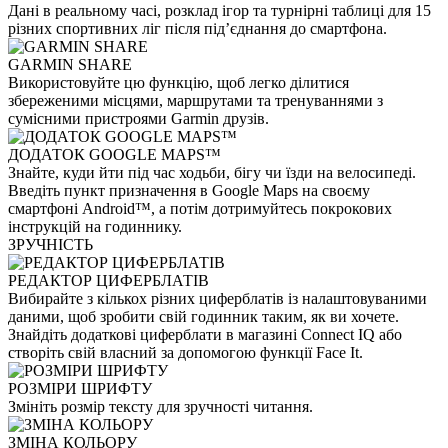
Дані в реальному часі, розклад ігор та турнірні таблиці для 15
різних спортивних ліг після під’єднання до смартфона.
GARMIN SHARE
Використовуйте цю функцію, щоб легко ділитися
збереженими місцями, маршрутами та тренуваннями з
сумісними пристроями Garmin друзів.
ДОДАТОК GOOGLE MAPS™
Знайте, куди йти під час ходьби, бігу чи їзди на велосипеді.
Введіть пункт призначення в Google Maps на своєму
смартфоні Android™, а потім дотримуйтесь покрокових
інструкцій на годиннику.
ЗРУЧНІСТЬ
РЕДАКТОР ЦИФЕРБЛАТІВ
Вибирайте з кількох різних циферблатів із налаштовуваними
даними, щоб зробити свій годинник таким, як ви хочете.
Знайдіть додаткові циферблати в магазині Connect IQ або
створіть свій власний за допомогою функції Face It.
РОЗМІРИ ШРИФТУ
Змініть розмір тексту для зручності читання.
ЗМІНА КОЛЬОРУ