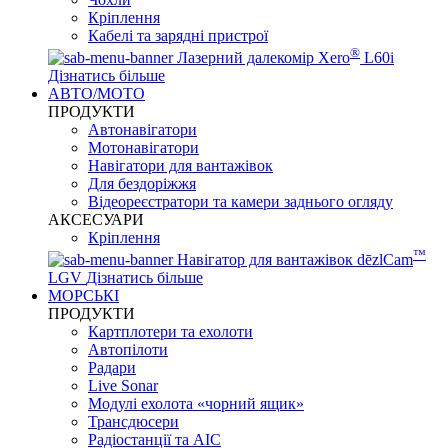
Кріплення
Кабелі та зарядні пристрої
®
Лазерний далекомір Xero
L60i
Дізнатись більше
АВТО/МОТО
ПРОДУКТИ
Автонавігатори
Мотонавігатори
Навігатори для вантажівок
Для бездоріжжя
Відеореєстратори та камери заднього огляду
АКСЕСУАРИ
Кріплення
™
Навігатор для вантажівок dēzlCam
LGV
Дізнатись більше
МОРСЬКІ
ПРОДУКТИ
Картплотери та ехолоти
Автопілоти
Радари
Live Sonar
Модулі ехолота «чорний ящик»
Трансдюсери
Радіостанції та АІС