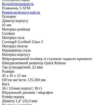
Водонепроникність
Плавання, 5 ATM
Режим колісного крісла
Основне
Діаметр корпусу
45 мм
Матеріал ремінця
Силікон
Матеріал скла
Corning® Gorilla® Glass 3
Матеріал безеля
Нержавіюча сталь
Матеріал корпусу
Фіброармований полімер зі сталевою задньою кришкою
Швидкознімний ремінець Quick Release
Так (стандартний, 22 мм)
Розміри
45 x 45 x 12 мм
Об’єм зап’ястя: 135-200 мм
Вага
56 г (тільки корпус: 38 г)
Вбудований динамік / мікрофон
Розмір екрана
Діаметр 1,4" (35,3 мм)