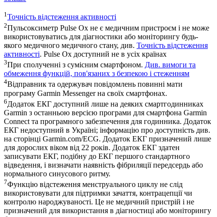
1
Точність відстеження активності
2
Пульсоксиметр Pulse Ox не є медичним пристроєм і не може
використовуватись для діагностики або моніторингу будь-
якого медичного медичного стану, див.
Точність відстеження
активності
. Pulse Ox доступний не в усіх країнах
3
При сполученні з сумісним смартфоном.
Див. вимоги та
обмеження функцій, пов'язаних з безпекою і стеженням
4
Відправник та одержувач повідомлень повинні мати
програму Garmin Messenger на своїх смартфонах.
6
Додаток ЕКГ доступний лише на деяких смартгодинниках
Garmin з останньою версією програми для смартфона Garmin
Connect та програмного забезпечення для годинника. Додаток
ЕКГ недоступний в Україні; інформацію про доступність див.
на сторінці Garmin.com/ECG. Додаток ЕКГ призначений лише
для дорослих віком від 22 років. Додаток ЕКГ здатен
записувати ЕКГ, подібну до ЕКГ першого стандартного
відведення, і визначати наявність фібриляції передсердь або
нормального синусового ритму.
7
Функцію відстеження менструального циклу не слід
використовувати для підтримки зачаття, контрацепції чи
контролю народжуваності. Це не медичний пристрій і не
призначений для використання в діагностиці або моніторингу