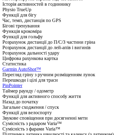
Історія активностей в годиннику
Physio TrueUp
Функції для бігу
Час, темп, дистанція по GPS
Бігові тренування
Функція крокоміра
Функції для гольфу
Розрахунок дистанції до П/С/З частини гріна
Розрахунок дистанції до лей-апів і вигинів
Розрахунок дальності удару
Цифрова рахункова картка
Статистика
Garmin AutoShot™
Перегляд гріну з ручним розміщенням лунок
Перешкоди і цілі для траси
PinPointer
Таймер раунду / одометр
Функції для активного способу життя
Назад до початку
Загальне сходження / спуск
Функції для велоспорту
Звукове сповіщення при досягненні мети
Сумісність з радаром Varia™
Сумісність з фарами Varia™
Підтримка датчика швидкості та каденсу (з датчиком)