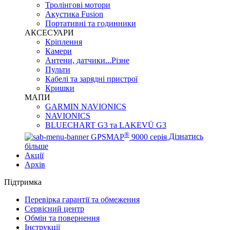
Тролінгові мотори
Акустика Fusion
Портативні та годинники
АКСЕСУАРИ
Кріплення
Камери
Антени, датчики...Різне
Пульти
Кабелі та зарядні пристрої
Кришки
МАПИ
GARMIN NAVIONICS
NAVIONICS
BLUECHART G3 та LAKEVÜ G3
®
GPSMAP
9000 серія
Дізнатись
більше
Акції
Архів
Підтримка
Перевірка гарантії та обмеження
Сервісний центр
Обмін та повернення
Інструкції