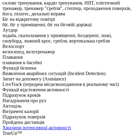
силове тренування, кардіо тренування, HIIT, еліптичний
тренажер, тренажер "гребля", степпер, проходження поверхів,
йога, пілатес, дихальні вправи
Біг на відкритому повітрі
біг, біг у приміщенні, біг на біговій доріжці
Аутдор
ходьба, скалолазання у приміщенні, болдеринг, лижі,
сноуборд, лижний крос, гребля, вертикальна гребля
Велоспорт
велосипед, велотренажер
Плавання
плавання в басейні
Функції безпеки
Виявлення аварійних ситуацій (Incident Detection)
Запит на допомогу (Assistance)
LiveTrack (передача місцезнаходження в реальному часі)
Функції відстеження активності
Підрахунок кроків
Нагадування про рух
Автоціль
Витрачені калорії
Підрахунок поверхів
Пройдена дистанція
Хвилини інтенсивної активності
TrueUp™