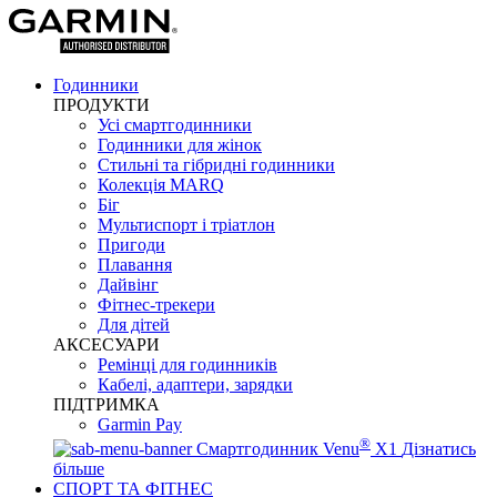
Годинники
ПРОДУКТИ
Усі смартгодинники
Годинники для жінок
Стильні та гібридні годинники
Колекція MARQ
Біг
Мультиспорт і тріатлон
Пригоди
Плавання
Дайвінг
Фітнес-трекери
Для дітей
АКСЕСУАРИ
Ремінці для годинників
Кабелі, адаптери, зарядки
ПІДТРИМКА
Garmin Pay
®
Смартгодинник Venu
X1
Дізнатись
більше
СПОРТ ТА ФІТНЕС