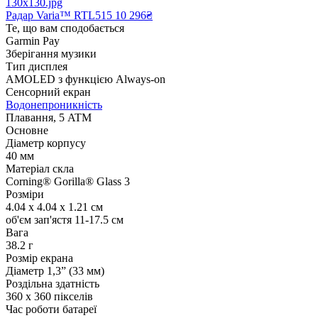
Радар Varia™ RTL515
10 296₴
Те, що вам сподобається
Garmin Pay
Зберігання музики
Тип дисплея
AMOLED з функцією Always-on
Сенсорний екран
Водонепроникність
Плавання, 5 ATM
Основне
Діаметр корпусу
40 мм
Матеріал скла
Corning® Gorilla® Glass 3
Розміри
4.04 x 4.04 x 1.21 см
об'єм зап'ястя 11-17.5 см
Вага
38.2 г
Розмір екрана
Діаметр 1,3” (33 мм)
Роздільна здатність
360 x 360 пікселів
Час роботи батареї