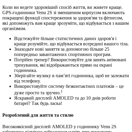
Коли ви ведете здоровіший спосіб життя, ви живете краще.
GPS-годинники Venu 2S зі зменшеним корпусом включають
покращені функції спостереження за здоров'ям та фітнесом,
які допоможуть вам краще зрозуміти, що відбувається з вашим
організмом.
Відстежуйте більше статистичних даних здоров'я і
краще розумійте, що відбувається всередині вашого тіла.
Знаходьте нові заняття за допомогою більше 25
попередньо завантажених спортивних програм.
Потрібен тренер? Використовуйте для занять анімовані
тренування, які відображаються прямо на екрані
годинника.
Зберігайте музику в пам’яті годинника, щоб не залежати
від телефону.
Використовуйте систему безконтактних платежів – це
1
дуже просто та зручно.
Яскравий дисплей AMOLED та до 10 днів роботи
батареї? Так будь ласка!
Розроблений для життя та стилю
Високоякісний дисплей AMOLED у годиннику Venu 2S
забезпечує відмінне зображення навіть при яскравому