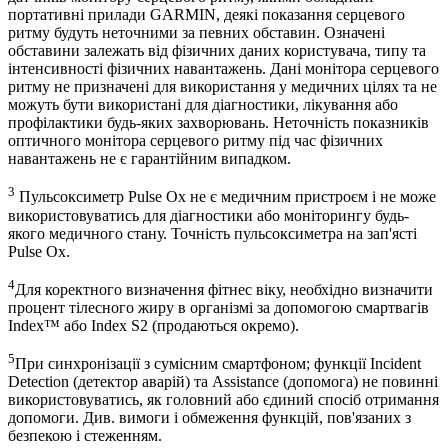
портативні прилади GARMIN, деякі показання серцевого
ритму будуть неточними за певних обставин. Означені
обставини залежать від фізичних даних користувача, типу та
інтенсивності фізичних навантажень. Дані монітора серцевого
ритму не призначені для використання у медичних цілях та не
можуть бути використані для діагностики, лікування або
профілактики будь-яких захворювань. Неточність показників
оптичного монітора серцевого ритму під час фізичних
навантажень не є гарантійним випадком.
3
Пульсоксиметр Pulse Ox не є медичним пристроєм і не може
використовуватись для діагностики або моніторингу будь-
якого медичного стану. Точність пульсоксиметра на зап'ясті
Pulse Ox.
4
Для коректного визначення фітнес віку, необхідно визначити
процент тілесного жиру в організмі за допомогою смартвагів
Index™ або Index S2 (продаються окремо).
5
При синхронізації з сумісним смартфоном; функції Incident
Detection (детектор аварій) та Assistance (допомога) не повинні
використовуватись, як головний або єдиний спосіб отримання
допомоги. Див. вимоги і обмеження функцій, пов'язаних з
безпекою і стеженням.