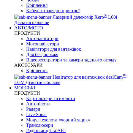
Кріплення
Кабелі та зарядні пристрої
®
Лазерний далекомір Xero
L60i
Дізнатись більше
АВТО/МОТО
ПРОДУКТИ
Автонавігатори
Мотонавігатори
Навігатори для вантажівок
Для бездоріжжя
Відеореєстратори та камери заднього огляду
АКСЕСУАРИ
Кріплення
™
Навігатор для вантажівок dēzlCam
LGV
Дізнатись більше
МОРСЬКІ
ПРОДУКТИ
Картплотери та ехолоти
Автопілоти
Радари
Live Sonar
Модулі ехолота «чорний ящик»
Трансдюсери
Радіостанції та АІС