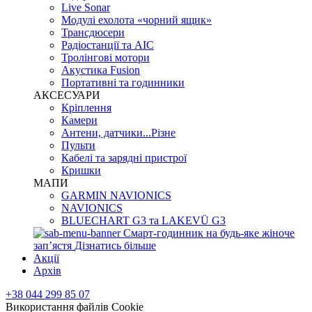
Live Sonar
Модулі ехолота «чорний ящик»
Трансдюсери
Радіостанції та АІС
Тролінгові мотори
Акустика Fusion
Портативні та годинники
АКСЕСУАРИ
Кріплення
Камери
Антени, датчики...Різне
Пульти
Кабелі та зарядні пристрої
Кришки
МАПИ
GARMIN NAVIONICS
NAVIONICS
BLUECHART G3 та LAKEVÜ G3
Смарт-годинник на будь-яке жіноче
запʼястя
Дізнатись більше
Акції
Архів
+38 044 299 85 07
Використання файлів Cookie