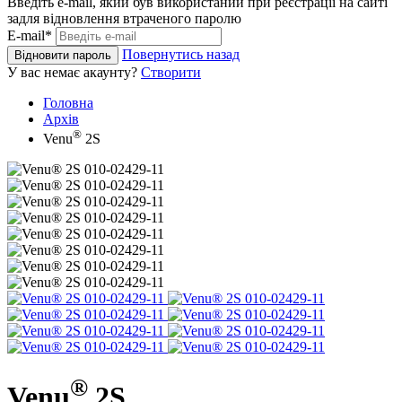
Введіть e-mail, який був використаний при реєстрації на сайті
задля відновлення втраченого паролю
E-mail*
Повернутись назад
Відновити пароль
У вас немає акаунту?
Створити
Головна
Архів
®
Venu
2S
®
Venu
2S