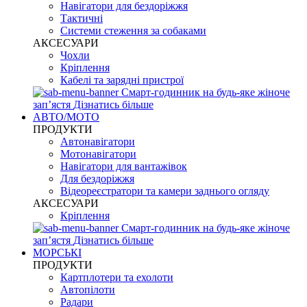
Навігатори для бездоріжжя
Тактичні
Системи стеження за собаками
АКСЕСУАРИ
Чохли
Кріплення
Кабелі та зарядні пристрої
Смарт-годинник на будь-яке жіноче
запʼястя
Дізнатись більше
АВТО/МОТО
ПРОДУКТИ
Автонавігатори
Мотонавігатори
Навігатори для вантажівок
Для бездоріжжя
Відеореєстратори та камери заднього огляду
АКСЕСУАРИ
Кріплення
Смарт-годинник на будь-яке жіноче
запʼястя
Дізнатись більше
МОРСЬКІ
ПРОДУКТИ
Картплотери та ехолоти
Автопілоти
Радари