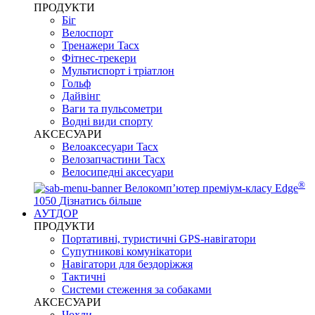
ПРОДУКТИ
Біг
Велоспорт
Тренажери Tacx
Фітнес-трекери
Мультиспорт і тріатлон
Гольф
Дайвінг
Ваги та пульсометри
Водні види спорту
AKCЕСУАРИ
Велоаксесуари Tacx
Велозапчастини Tacx
Велосипедні аксесуари
®
Велокомп’ютер преміум-класу Edge
1050
Дізнатись більше
АУТДОР
ПРОДУКТИ
Портативні, туристичні GPS-навігатори
Супутникові комунікатори
Навігатори для бездоріжжя
Тактичні
Системи стеження за собаками
АКСЕСУАРИ
Чохли