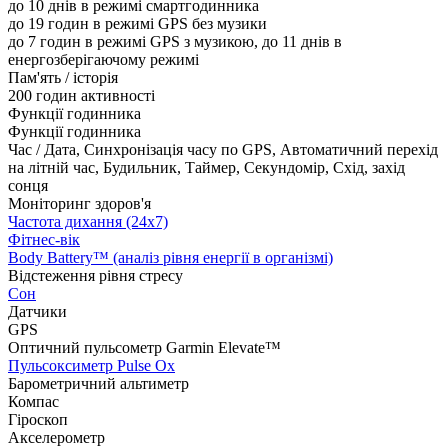
до 10 днів в режимі смартгодинника
до 19 годин в режимі GPS без музики
до 7 годин в режимі GPS з музикою, до 11 днів в
енергозберігаючому режимі
Пам'ять / історія
200 годин активності
Функції годинника
Функції годинника
Час / Дата, Синхронізація часу по GPS, Автоматичний перехід
на літній час, Будильник, Таймер, Секундомір, Схід, захід
сонця
Моніторинг здоров'я
Частота дихання (24x7)
Фітнес-вік
Body Battery™ (аналіз рівня енергії в організмі)
Відстеження рівня стресу
Сон
Датчики
GPS
Оптичний пульсометр Garmin Elevate™
Пульсоксиметр Pulse Ox
Барометричний альтиметр
Компас
Гіроскоп
Акселерометр