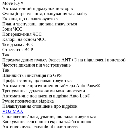
Move IQ™
Автоматичний підрахунок повторів
Функції тренування, планування та аналізу
Екрани, що налаштовуються
Плани тренувань, що завантажуються
Зони ЧСС
Попередження ЧСС
Калорії на основі ЧСС
% від макс. ЧСС
Стрес-тест ВСР
Так
Передача даних пульсу (через ANT+® на підключені пристрої)
Частота дихання під час тренувань
Так
Швидкість і дистанція по GPS
Профілі занять, що налаштовуються
Автоматичне призупинення таймера Auto Pause®
Тренування з додатковими можливостями
Автоматичне позначення відрізка Auto Lap®
Ручне позначення відрізка
Налаштування сповіщень про відрізок
VO2 MAX
Сповіщення / нагадування, що налаштовуються
Блокування сенсорного екрана та/або кнопок
Автопрокрутка екранів під час заняття