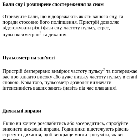
Бали сну і розширене спостереження за сном
Отримуйте бали, що відображають якість вашого сну, та
поради стосовно його поліпшення. Пристрій дозволяє
відстежувати різні фази сну, частоту пульсу, стрес,
3
пульсоксиметрію
та дихання.
Пульсометр на зап'ясті
2
Пристрій безперервно вимірює частоту пульсу
та попереджає
вас про занадто високу або дуже низьку частоту пульсу в стані
спокою. Крім того, пульсометр дозволяє визначати
інтенсивність ваших занять (навіть під час плавання).
Дихальні вправи
Якщо ви хочете розслабитись або зосередитись, спробуйте
виконати дихальні вправи. Годинники відстежують рівень
стресу та дихання, щоб ви краще могли зрозуміти, як ви