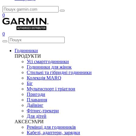
0
0
Годинники
ПРОДУКТИ
Усі смартгодинники
Годинники для жінок
Стильні та гібридні годинники
Колекція MARQ
Біг
Мультиспорт і тріатлон
Пригоди
Плавання
Дайвінг
Фітнес-трекери
Для дітей
АКСЕСУАРИ
Ремінці для годинників
Кабелі, адаптери, зарядки