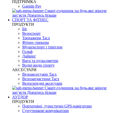
ПІДТРИМКА
Garmin Pay
Смарт-годинник на будь-яке жіноче
запʼястя
Дізнатись більше
СПОРТ ТА ФІТНЕС
ПРОДУКТИ
Біг
Велоспорт
Тренажери Tacx
Фітнес-трекери
Мультиспорт і тріатлон
Гольф
Дайвінг
Ваги та пульсометри
Водні види спорту
AKCЕСУАРИ
Велоаксесуари Tacx
Велозапчастини Tacx
Велосипедні аксесуари
Смарт-годинник на будь-яке жіноче
запʼястя
Дізнатись більше
АУТДОР
ПРОДУКТИ
Портативні, туристичні GPS-навігатори
Супутникові комунікатори