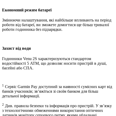
Економний режим батареї
Змінюючи налаштування, які найбільше впливають на період
роботи від батареї, ви зможете домогтися ще більш тривалої
роботи годинника без підзарядки.
Захист від води
Годинники Venu 2S характеризуються стандартом
водостійкості 5 ATM, що дозволяє носити пристрій в душі,
басейні або СПА.
1
Сервіс Garmin Pay доступний за наявності сумісних карт від
банків учасників; зв’яжіться зі своїм банком для більш
детальної інформації.
2
Див. правила безпеки та інформація про пристрій. У зв’язку
з технологічними обмеженнями використання оптичних
датчиків монітору серцевого ритму, якими обладнані