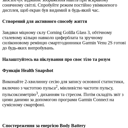
сонячному світлі. Спробуйте режим постійно увімкненого
дисплея, щоб екран був видимий в будь-який час.
Створений для активного способу життя
Завдяки міцному склу Corning Golilla Glass 3, обтічному
сталевому кільцю навколо циферблата та зручному
силіконовому ремінцю смартгодинники Garmin Venu 2S готові
до будь-яких випробувань.
Налаштуйтесь на піклування про своє тіло та розум
Функція Health Snapshot
Виконайте 2-хвилинну сесію для запису основної статистики,
2
включно з частотою пульса
, мінливістю частоти пульсу,
3
пульсоксиметрію
, диханням та стресом. Потім складіть звіт з
цими даними за допомогою програми Garmin Connect на
сумісному смартфоні.
Спостереження за енергією Body Battery