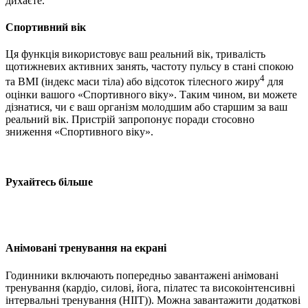
дихаєте.
Спортивний вік
Ця функція використовує ваш реальний вік, тривалість
щотижневих активних занять, частоту пульсу в стані спокою
4
та BMI (індекс маси тіла) або відсоток тілесного жиру
для
оцінки вашого «Спортивного віку». Таким чином, ви можете
дізнатися, чи є ваш організм молодшим або старшим за ваш
реальний вік. Пристрій запропонує поради стосовно
зниження «Спортивного віку».
Рухайтесь більше
Анімовані тренування на екрані
Годинники включають попередньо завантажені анімовані
тренування (кардіо, силові, йога, пілатес та високоінтенсивні
інтервальні тренування (HIIT)). Можна завантажити додаткові