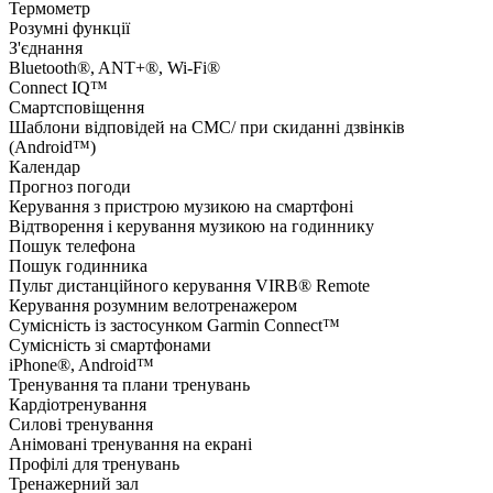
Термометр
Розумні функції
З'єднання
Bluetooth®, ANT+®, Wi-Fi®
Connect IQ™
Смартсповіщення
Шаблони відповідей на СМС/ при скиданні дзвінків
(Android™)
Календар
Прогноз погоди
Керування з пристрою музикою на смартфоні
Відтворення і керування музикою на годиннику
Пошук телефона
Пошук годинника
Пульт дистанційного керування VIRB® Remote
Керування розумним велотренажером
Сумісність із застосунком Garmin Connect™
Сумісність зі смартфонами
iPhone®, Android™
Тренування та плани тренувань
Кардіотренування
Силові тренування
Анімовані тренування на екрані
Профілі для тренувань
Тренажерний зал