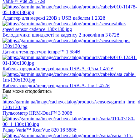
Varia™ Vue
29 172₴
Адаптер для мережі 220В з USB кабелем
1 232₴
Велодатчики швидкості та каденсу 2 покоління
3 872₴
Датчик температури tempe™
1 584₴
Кабель зарядки/передачі даних USB-A, 0,5 м
1 452₴
Кабель зарядки/передачі даних USB-A, 1 м
1 452₴
Вам може сподобатись
Пульсометр HRM-Dual™
3 300₴
Радар Varia™ RearVue 820
16 588₴