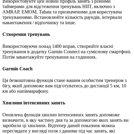
Використовуйте цей новий профіль занять з різними
таймерами для відстеження тренувань HIIT, включно з
AMRAP, EMOM, Tabata та призначеними для користувача
тренуваннями. Встановлюйте кількість раундів, інтервали
навантаження / відпочинку та інше.
Створення тренувань
Використовуючи понад 1400 вправ, створюйте власні
тренування в додатку Garmin Connect на сумісному смартфоні.
Потім завантажуйте тренування на годинник.
Garmin Coach
Ця безкоштовна функція стане вашим особистим тренером з
бігу, який допоможе вам підготуватись до дистанції 5 км, 10
км або напівмарафону.
Хвилини інтенсивних занять
Оновлена функція хвилин інтенсивних занять допоможе
визначити, в яку частину дня та за допомогою яких занять ви
заробили ці хвилини. Відтепер даний показник можна
переглядати у вигляді поля з даними під час занять, які