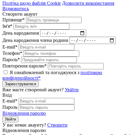
Політка щодо файлів Cookie
Дозволити використання
Відмовитись
Створити акаунт
Прізвище*
Ім'я*
День народження
День народження члена родини
E-mail*
Телефон*
Пароль*
Повторення паролю*
Я ознайомлений та погоджуюся з
політикою
конфіденційності*
Зареєструватися
Вже маєте створений акаунт?
Увійти
Вхід
E-mail*
Пароль
Відновлення паролю
Увійти
У вас немає акаунту?
Створити
Відновлення паролю