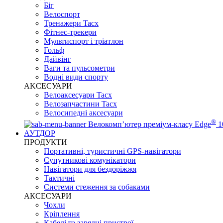
Біг
Велоспорт
Тренажери Tacx
Фітнес-трекери
Мультиспорт і тріатлон
Гольф
Дайвінг
Ваги та пульсометри
Водні види спорту
AKCЕСУАРИ
Велоаксесуари Tacx
Велозапчастини Tacx
Велосипедні аксесуари
®
Велокомп’ютер преміум-класу Edge
1
АУТДОР
ПРОДУКТИ
Портативні, туристичні GPS-навігатори
Супутникові комунікатори
Навігатори для бездоріжжя
Тактичні
Системи стеження за собаками
АКСЕСУАРИ
Чохли
Кріплення
Кабелі та зарядні пристрої