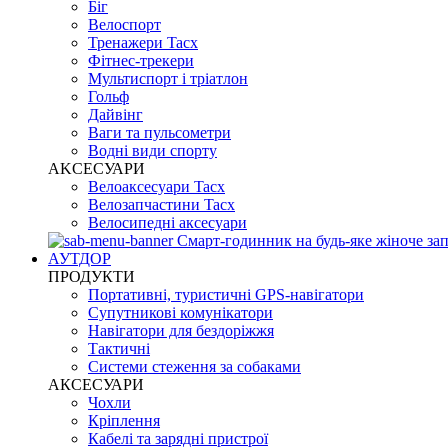
Біг
Велоспорт
Тренажери Tacx
Фітнес-трекери
Мультиспорт і тріатлон
Гольф
Дайвінг
Ваги та пульсометри
Водні види спорту
AKCЕСУАРИ
Велоаксесуари Tacx
Велозапчастини Tacx
Велосипедні аксесуари
Смарт-годинник на будь-яке жіноче зап
АУТДОР
ПРОДУКТИ
Портативні, туристичні GPS-навігатори
Супутникові комунікатори
Навігатори для бездоріжжя
Тактичні
Системи стеження за собаками
АКСЕСУАРИ
Чохли
Кріплення
Кабелі та зарядні пристрої