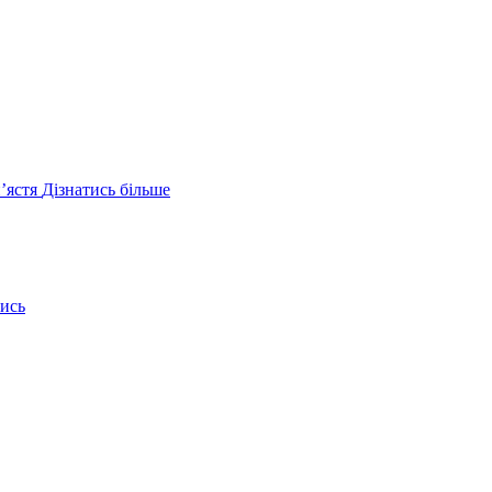
ʼястя
Дізнатись більше
ись