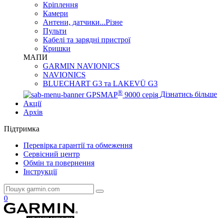
Кріплення
Камери
Антени, датчики...Різне
Пульти
Кабелі та зарядні пристрої
Кришки
МАПИ
GARMIN NAVIONICS
NAVIONICS
BLUECHART G3 та LAKEVÜ G3
®
GPSMAP
9000 серія
Дізнатись більше
Акції
Архів
Підтримка
Перевірка гарантії та обмеження
Сервісний центр
Обмін та повернення
Інструкції
0