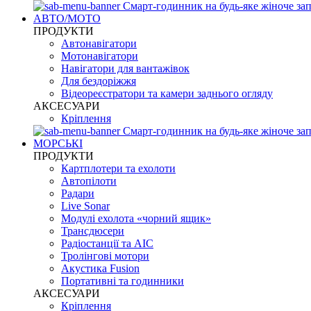
Смарт-годинник на будь-яке жіноче зап
АВТО/МОТО
ПРОДУКТИ
Автонавігатори
Мотонавігатори
Навігатори для вантажівок
Для бездоріжжя
Відеореєстратори та камери заднього огляду
АКСЕСУАРИ
Кріплення
Смарт-годинник на будь-яке жіноче зап
МОРСЬКІ
ПРОДУКТИ
Картплотери та ехолоти
Автопілоти
Радари
Live Sonar
Модулі ехолота «чорний ящик»
Трансдюсери
Радіостанції та АІС
Тролінгові мотори
Акустика Fusion
Портативні та годинники
АКСЕСУАРИ
Кріплення