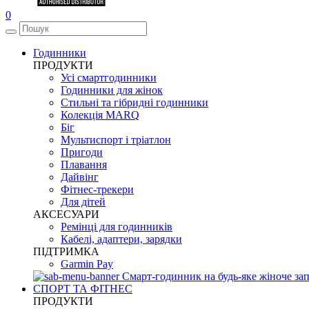
0
Годинники
ПРОДУКТИ
Усі смартгодинники
Годинники для жінок
Стильні та гібридні годинники
Колекція MARQ
Біг
Мультиспорт і тріатлон
Пригоди
Плавання
Дайвінг
Фітнес-трекери
Для дітей
АКСЕСУАРИ
Ремінці для годинників
Кабелі, адаптери, зарядки
ПІДТРИМКА
Garmin Pay
Смарт-годинник на будь-яке жіноче зап
СПОРТ ТА ФІТНЕС
ПРОДУКТИ