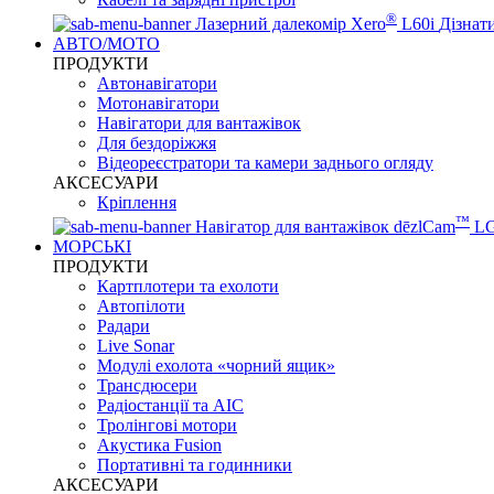
®
Лазерний далекомір Xero
L60i
Дізнат
АВТО/МОТО
ПРОДУКТИ
Автонавігатори
Мотонавігатори
Навігатори для вантажівок
Для бездоріжжя
Відеореєстратори та камери заднього огляду
АКСЕСУАРИ
Кріплення
™
Навігатор для вантажівок dēzlCam
L
МОРСЬКІ
ПРОДУКТИ
Картплотери та ехолоти
Автопілоти
Радари
Live Sonar
Модулі ехолота «чорний ящик»
Трансдюсери
Радіостанції та АІС
Тролінгові мотори
Акустика Fusion
Портативні та годинники
АКСЕСУАРИ