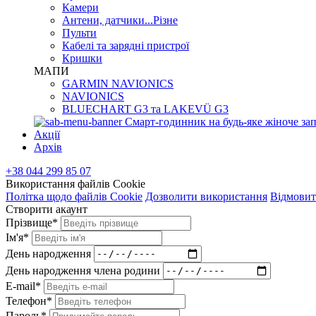
Камери
Антени, датчики...Різне
Пульти
Кабелі та зарядні пристрої
Кришки
МАПИ
GARMIN NAVIONICS
NAVIONICS
BLUECHART G3 та LAKEVÜ G3
Смарт-годинник на будь-яке жіноче зап
Акції
Архів
+38 044 299 85 07
Використання файлів Cookie
Політка щодо файлів Cookie
Дозволити використання
Відмовит
Створити акаунт
Прізвище*
Ім'я*
День народження
День народження члена родини
E-mail*
Телефон*
Пароль*