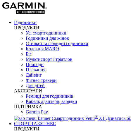
Годинники
ПРОДУКТИ
Усі смартгодинники
Годинники для жінок
Стильні та гібридні годинники
Колекція MARQ
Біг
Мультиспорт і тріатлон
Пригоди
Плавання
Дайвінг
Фітнес-трекери
Для дітей
АКСЕСУАРИ
Ремінці для годинників
Кабелі, адаптери, зарядки
ПІДТРИМКА
Garmin Pay
®
Смартгодинник Venu
X1
Дізнатись б
СПОРТ ТА ФІТНЕС
ПРОДУКТИ