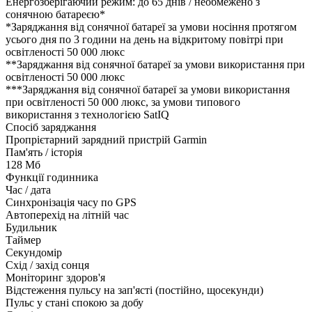
Енергозберігаючий режим: до 65 днів / необмежено з
сонячною батареєю*
*Заряджання від сонячної батареї за умови носіння протягом
усього дня по 3 години на день на відкритому повітрі при
освітленості 50 000 люкс
**Заряджання від сонячної батареї за умови використання при
освітленості 50 000 люкс
***Заряджання від сонячної батареї за умови використання
при освітленості 50 000 люкс, за умови типового
використання з технологією SatIQ
Спосіб заряджання
Пропрієтарний зарядний пристрій Garmin
Пам'ять / історія
128 Мб
Функції годинника
Час / дата
Синхронізація часу по GPS
Автоперехід на літній час
Будильник
Таймер
Секундомір
Схід / захід сонця
Моніторинг здоров'я
Відстеження пульсу на зап'ясті (постійно, щосекунди)
Пульс у стані спокою за добу