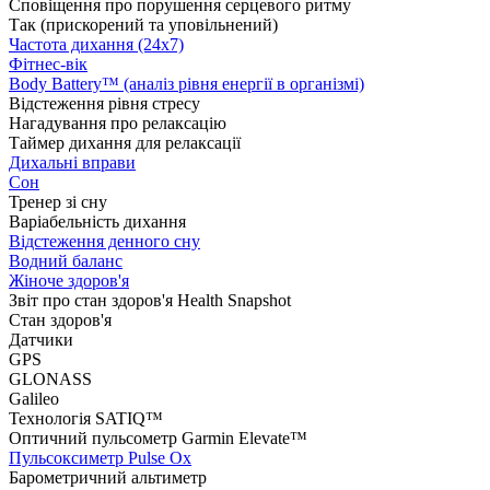
Сповіщення про порушення серцевого ритму
Так (прискорений та уповільнений)
Частота дихання (24x7)
Фітнес-вік
Body Battery™ (аналіз рівня енергії в організмі)
Відстеження рівня стресу
Нагадування про релаксацію
Таймер дихання для релаксації
Дихальні вправи
Сон
Тренер зі сну
Варіабельність дихання
Відстеження денного сну
Водний баланс
Жіноче здоров'я
Звіт про стан здоров'я Health Snapshot
Стан здоров'я
Датчики
GPS
GLONASS
Galileo
Технологія SATIQ™
Оптичний пульсометр Garmin Elevate™
Пульсоксиметр Pulse Ox
Барометричний альтиметр