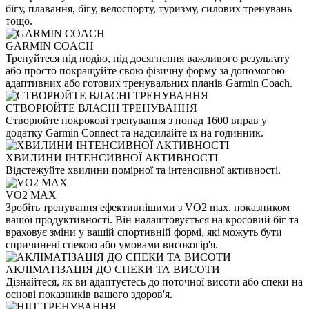
бігу, плавання, бігу, велоспорту, туризму, силових тренувань
тощо.
GARMIN COACH
Тренуйтеся під подію, під досягнення важливого результату
або просто покращуйте свою фізичну форму за допомогою
адаптивних або готових тренувальних планів Garmin Coach.
СТВОРЮЙТЕ ВЛАСНІ ТРЕНУВАННЯ
Створюйте покрокові тренування з понад 1600 вправ у
додатку Garmin Connect та надсилайте їх на годинник.
ХВИЛИНИ ІНТЕНСИВНОЇ АКТИВНОСТІ
Відстежуйте хвилини помірної та інтенсивної активності.
VO2 MAX
Зробіть тренування ефективнішими з VO2 max, показником
вашої продуктивності. Він налаштовується на кросовий біг та
враховує зміни у вашій спортивній формі, які можуть бути
спричинені спекою або умовами високогір'я.
АКЛІМАТІЗАЦІЯ ДО СПЕКИ ТА ВИСОТИ
Дізнайтеся, як ви адаптуєтесь до поточної висоти або спеки на
основі показників вашого здоров'я.