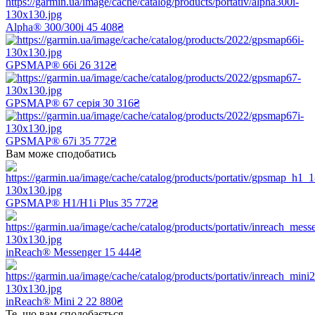
Alpha® 300/300i
45 408₴
GPSMAP® 66i
26 312₴
GPSMAP® 67 серія
30 316₴
GPSMAP® 67i
35 772₴
Вам може сподобатись
GPSMAP® H1/H1i Plus
35 772₴
inReach® Messenger
15 444₴
inReach® Mini 2
22 880₴
Те, що вам сподобається