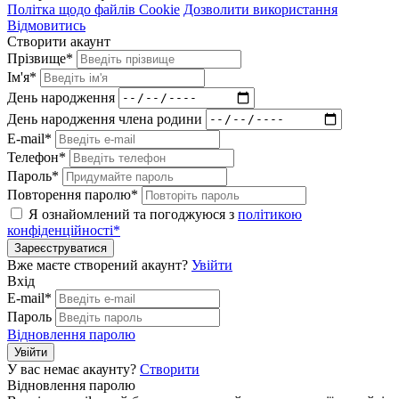
Політка щодо файлів Cookie
Дозволити використання
Відмовитись
Створити акаунт
Прізвище*
Ім'я*
День народження
День народження члена родини
E-mail*
Телефон*
Пароль*
Повторення паролю*
Я ознайомлений та погоджуюся з
політикою
конфіденційності*
Зареєструватися
Вже маєте створений акаунт?
Увійти
Вхід
E-mail*
Пароль
Відновлення паролю
Увійти
У вас немає акаунту?
Створити
Відновлення паролю