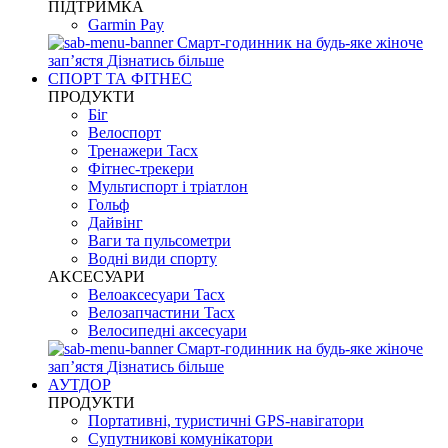
ПІДТРИМКА
Garmin Pay
Смарт-годинник на будь-яке жіноче
запʼястя
Дізнатись більше
СПОРТ ТА ФІТНЕС
ПРОДУКТИ
Біг
Велоспорт
Тренажери Tacx
Фітнес-трекери
Мультиспорт і тріатлон
Гольф
Дайвінг
Ваги та пульсометри
Водні види спорту
AKCЕСУАРИ
Велоаксесуари Tacx
Велозапчастини Tacx
Велосипедні аксесуари
Смарт-годинник на будь-яке жіноче
запʼястя
Дізнатись більше
АУТДОР
ПРОДУКТИ
Портативні, туристичні GPS-навігатори
Супутникові комунікатори