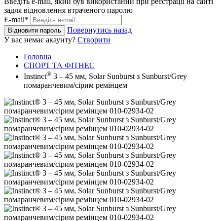
Введіть e-mail, який був використаний при реєстрації на сайті
задля відновлення втраченого паролю
E-mail*
Повернутись назад
Відновити пароль
У вас немає акаунту?
Створити
Головна
СПОРТ ТА ФІТНЕС
®
Instinct
3 – 45 мм, Solar Sunburst з Sunburst/Grey
помаранчевим/сірим ремінцем