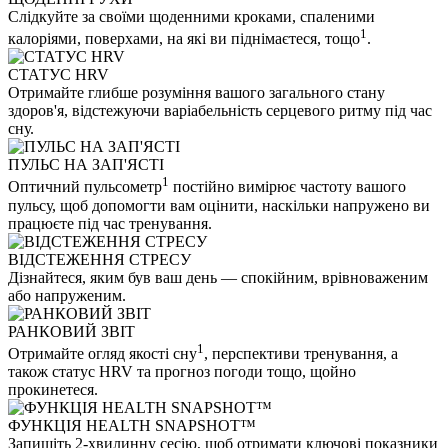
Слідкуйте за своїми щоденними кроками, спаленими
1
калоріями, поверхами, на які ви піднімаєтеся, тощо
.
СТАТУС HRV
Отримайте глибше розуміння вашого загального стану
здоров'я, відстежуючи варіабельність серцевого ритму під час
сну.
ПУЛЬС НА ЗАП'ЯСТІ
1
Оптичний пульсометр
постійно вимірює частоту вашого
пульсу, щоб допомогти вам оцінити, наскільки напружено ви
працюєте під час тренування.
ВІДСТЕЖЕННЯ СТРЕСУ
Дізнайтеся, яким був ваш день — спокійним, врівноваженим
або напруженим.
РАНКОВИЙ ЗВІТ
1
Отримайте огляд якості сну
, перспективи тренування, а
також статус HRV та прогноз погоди тощо, щойно
прокинетеся.
ФУНКЦІЯ HEALTH SNAPSHOT™
Запишіть 2-хвилинну сесію, щоб отримати ключові показники