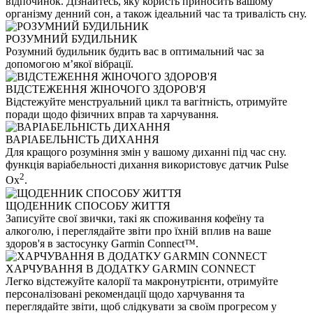
відпочинок. Дізнайтесь, яку користь приносить вашому
організму денний сон, а також ідеальний час та тривалість сну.
РОЗУМНИЙ БУДИЛЬНИК
Розумний будильник будить вас в оптимальний час за
допомогою м’якої вібрації.
ВІДСТЕЖЕННЯ ЖІНОЧОГО ЗДОРОВ'Я
Відстежуйте менструальний цикл та вагітність, отримуйте
поради щодо фізичних вправ та харчування.
ВАРІАБЕЛЬНІСТЬ ДИХАННЯ
Для кращого розуміння змін у вашому диханні під час сну.
функція варіабельності дихання використовує датчик Pulse
2
Ox
.
ЩОДЕННИК СПОСОБУ ЖИТТЯ
Записуйте свої звички, такі як споживання кофеїну та
алкоголю, і переглядайте звіти про їхній вплив на ваше
здоров'я в застосунку Garmin Connect™.
ХАРЧУВАННЯ В ДОДАТКУ GARMIN CONNECT
Легко відстежуйте калорії та макронутрієнти, отримуйте
персоналізовані рекомендації щодо харчування та
переглядайте звіти, щоб слідкувати за своїм прогресом у