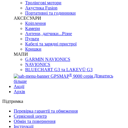
Тролінгові мотори
Акустика Fusion
Портативні та годинники
АКСЕСУАРИ
Кріплення
Камери
Антени, датчики...Різне
Пульти
Кабелі та зарядні пристрої
Кришки
МАПИ
GARMIN NAVIONICS
NAVIONICS
BLUECHART G3 та LAKEVÜ G3
®
GPSMAP
9000 серія
Дізнатись
більше
Акції
Архів
Підтримка
Перевірка гарантії та обмеження
Сервісний центр
Обмін та повернення
Інструкції