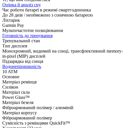
Оцінка й аналіз сну
Час роботи батареї в режимі смартгодинника
До 28 днів / необмежено з сонячною батареєю
Ліхтарик
Garmin Pay
Мультичастотне позиціювання
Готовність до тренування
Тренувальний стан
Тип дисплея
Монохромний, видимий на сонці, трансфлективний memory-
in-pixel (MIP) дисплей
Підзарядка від сонця
Водонепроникність
10 ATM
Основне
Матеріал ремінця
Силікон
Матеріал скла
Power Glass™
Матеріал безеля
Фіброармований полімер / алюміній
Матеріал корпусу
Фіброармований полімер
Сумісність з ремінцями QuickFit™