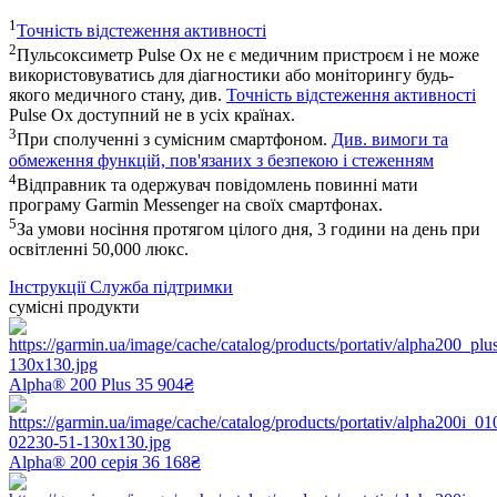
1
Точність відстеження активності
2
Пульсоксиметр Pulse Ox не є медичним пристроєм і не може
використовуватись для діагностики або моніторингу будь-
якого медичного стану, див.
Точність відстеження активності
Pulse Ox доступний не в усіх країнах.
3
При сполученні з сумісним смартфоном.
Див. вимоги та
обмеження функцій, пов'язаних з безпекою і стеженням
4
Відправник та одержувач повідомлень повинні мати
програму Garmin Messenger на своїх смартфонах.
5
За умови носіння протягом цілого дня, 3 години на день при
освітленні 50,000 люкс.
Інструкції
Служба підтримки
сумісні продукти
Alpha® 200 Plus
35 904₴
Alpha® 200 серія
36 168₴