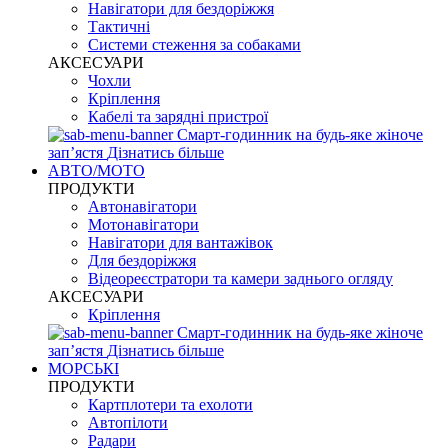
Навігатори для бездоріжжя
Тактичні
Системи стеження за собаками
АКСЕСУАРИ
Чохли
Кріплення
Кабелі та зарядні пристрої
Смарт-годинник на будь-яке жіноче
запʼястя
Дізнатись більше
АВТО/МОТО
ПРОДУКТИ
Автонавігатори
Мотонавігатори
Навігатори для вантажівок
Для бездоріжжя
Відеореєстратори та камери заднього огляду
АКСЕСУАРИ
Кріплення
Смарт-годинник на будь-яке жіноче
запʼястя
Дізнатись більше
МОРСЬКІ
ПРОДУКТИ
Картплотери та ехолоти
Автопілоти
Радари