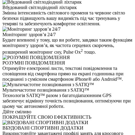
Вбудований світлодіодний ліхтарик
Змінна інтенсивність світлового променя та червоне світло
безпеки підвищують вашу видимість під час тренувань у
темряві та забезпечують комфортне освітлення.
Моніторинг здоров’я 24/7
Будьте впевнені у тому, що ви робите, завдяки таким функціям
моніторингу здоров’я, як частота серцевих скорочень,
2
розширений моніторинг сну, Pulse Ox
тощо.
РОЗУМНІ ПОВІДОМЛЕННЯ
Отримуйте електронні листи, текстові повідомлення та
сповіщення від смартфона прямо на екрані годинника при
поєднанні з сумісним смартфоном iPhone® або Android™.
Мультичастотне позиціювання з SATIQ™
Технологія SATIQ™ разом з багатодіапазонним GPS
забезпечує відмінну точність позиціювання, оптимізуючи при
цьому час автономної роботи.
Дійте сміливо
ПОКРАЩУЙТЕ СВОЮ ЕФЕКТИВНІСТЬ
ВБУДОВАНІ СПОРТИВНІ ДОДАТКИ
Використовуйте завантажені профілі занять для кросового