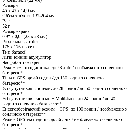
У комплекті (22 мм)
Розміри
45 x 45 x 14,9 мм
Об'єм зап'ястя: 137-204 мм
Вага
52 г
Розмір екрана
0,9″ x 0,9″ (23 x 23 мм)
Роздільна здатність
176 x 176 пікселів
Тип батареї
Літій-іонний акумулятор
Час роботи батареї
Режим смартгодинника: до 28 днів / необмежено з сонячною
батареєю*
Тільки GPS: до 40 годин / до 130 годин з сонячною
батареєю**
Усі супутникові системи: до 28 годин / до 50 годин з сонячною
батареєю*
Усі супутникові системи + Multi-band: до 24 годин / до 40
годин з сонячною батареєю**
Енергозберігаючий режим + GPS: до 100 годин / необмежено з
сонячною батареєю**
Режим GPS-експедиція: до 36 днів / необмежено з сонячною
батареєю*