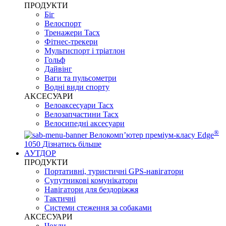
ПРОДУКТИ
Біг
Велоспорт
Тренажери Tacx
Фітнес-трекери
Мультиспорт і тріатлон
Гольф
Дайвінг
Ваги та пульсометри
Водні види спорту
AKCЕСУАРИ
Велоаксесуари Tacx
Велозапчастини Tacx
Велосипедні аксесуари
®
Велокомп’ютер преміум-класу Edge
1050
Дізнатись більше
АУТДОР
ПРОДУКТИ
Портативні, туристичні GPS-навігатори
Супутникові комунікатори
Навігатори для бездоріжжя
Тактичні
Системи стеження за собаками
АКСЕСУАРИ
Чохли