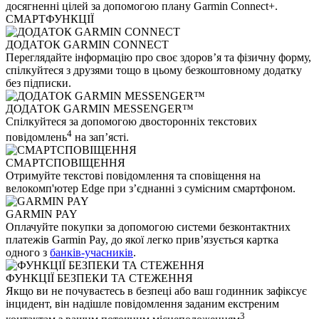
досягненні цілей за допомогою плану Garmin Connect+.
СМАРТФУНКЦІЇ
ДОДАТОК GARMIN CONNECT
Переглядайте інформацію про своє здоров’я та фізичну форму,
спілкуйтеся з друзями тощо в цьому безкоштовному додатку
без підписки.
ДОДАТОК GARMIN MESSENGER™
Спілкуйтеся за допомогою двосторонніх текстових
4
повідомлень
на зап’ясті.
СМАРТСПОВІЩЕННЯ
Отримуйте текстові повідомлення та сповіщення на
велокомп'ютер Edge при з’єднанні з сумісним смартфоном.
GARMIN PAY
Оплачуйте покупки за допомогою системи безконтактних
платежів Garmin Pay, до якої легко прив’язується картка
одного з
банків-учасників
.
ФУНКЦІЇ БЕЗПЕКИ ТА СТЕЖЕННЯ
Якщо ви не почуваєтесь в безпеці або ваш годинник зафіксує
інцидент, він надішле повідомлення заданим екстреним
3