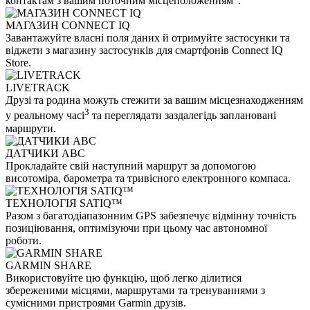
контактам з вашим поточним місцеположенням
.
МАГАЗИН CONNECT IQ
Завантажуйте власні поля даних й отримуйте застосунки та
віджети з магазину застосунків для смартфонів Connect IQ
Store.
LIVETRACK
Друзі та родина можуть стежити за вашим місцезнаходженням
3
у реальному часі
та переглядати заздалегідь заплановані
маршрути.
ДАТЧИКИ ABC
Прокладайте свій наступний маршрут за допомогою
висотоміра, барометра та тривісного електронного компаса.
ТЕХНОЛОГІЯ SATIQ™
Разом з багатодіапазонним GPS забезпечує відмінну точність
позиціювання, оптимізуючи при цьому час автономної
роботи.
GARMIN SHARE
Використовуйте цю функцію, щоб легко ділитися
збереженими місцями, маршрутами та тренуваннями з
сумісними пристроями Garmin друзів.