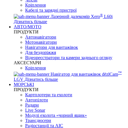
Кріплення
Кабелі та зарядні пристрої
®
Лазерний далекомір Xero
L60i
Дізнатись більше
АВТО/МОТО
ПРОДУКТИ
Автонавігатори
Мотонавігатори
Навігатори для вантажівок
Для бездоріжжя
Відеореєстратори та камери заднього огляду
АКСЕСУАРИ
Кріплення
™
Навігатор для вантажівок dēzlCam
LGV
Дізнатись більше
МОРСЬКІ
ПРОДУКТИ
Картплотери та ехолоти
Автопілоти
Радари
Live Sonar
Модулі ехолота «чорний ящик»
Трансдюсери
Радіостанції та АІС