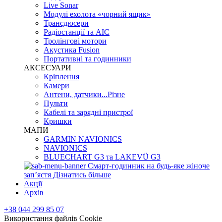
Live Sonar
Модулі ехолота «чорний ящик»
Трансдюсери
Радіостанції та АІС
Тролінгові мотори
Акустика Fusion
Портативні та годинники
АКСЕСУАРИ
Кріплення
Камери
Антени, датчики...Різне
Пульти
Кабелі та зарядні пристрої
Кришки
МАПИ
GARMIN NAVIONICS
NAVIONICS
BLUECHART G3 та LAKEVÜ G3
Смарт-годинник на будь-яке жіноче
запʼястя
Дізнатись більше
Акції
Архів
+38 044 299 85 07
Використання файлів Cookie