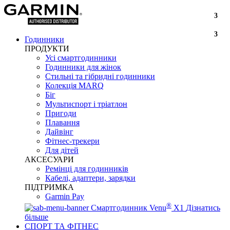
3
3
Годинники
ПРОДУКТИ
Усі смартгодинники
Годинники для жінок
Стильні та гібридні годинники
Колекція MARQ
Біг
Мультиспорт і тріатлон
Пригоди
Плавання
Дайвінг
Фітнес-трекери
Для дітей
АКСЕСУАРИ
Ремінці для годинників
Кабелі, адаптери, зарядки
ПІДТРИМКА
Garmin Pay
®
Смартгодинник Venu
X1
Дізнатись
більше
СПОРТ ТА ФІТНЕС