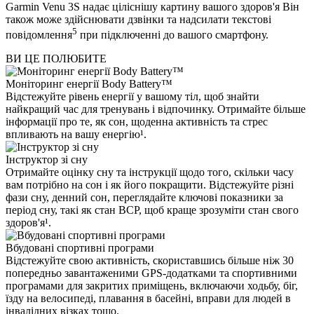
Garmin Venu 3S надає ціліснішу картину вашого здоров'я Він
також може здійснювати дзвінки та надсилати текстові
5
повідомлення
при підключенні до вашого смартфону.
ВИ ЦЕ ПОЛЮБИТЕ
Моніторинг енергії Body Battery™
Відстежуйте рівень енергії у вашому тіл, щоб знайти
найкращий час для тренувань і відпочинку. Отримайте більше
інформації про те, як сон, щоденна активність та стрес
впливають на вашу енергію¹.
Інструктор зі сну
Отримайте оцінку сну та інструкції щодо того, скільки часу
вам потрібно на сон і як його покращити. Відстежуйте різні
фази сну, денний сон, переглядайте ключові показники за
період сну, такі як стан ВСР, щоб краще зрозуміти стан свого
здоров'я¹.
Вбудовані спортивні програми
Відстежуйте свою активність, скориставшись більше ніж 30
попередньо завантаженими GPS-додатками та спортивними
програмами для закритих приміщень, включаючи ходьбу, біг,
їзду на велосипеді, плавання в басейні, вправи для людей в
інвалідних візках тощо.