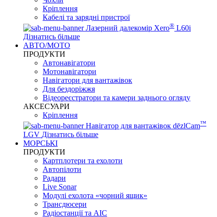
Кріплення
Кабелі та зарядні пристрої
®
Лазерний далекомір Xero
L60i
Дізнатись більше
АВТО/МОТО
ПРОДУКТИ
Автонавігатори
Мотонавігатори
Навігатори для вантажівок
Для бездоріжжя
Відеореєстратори та камери заднього огляду
АКСЕСУАРИ
Кріплення
™
Навігатор для вантажівок dēzlCam
LGV
Дізнатись більше
МОРСЬКІ
ПРОДУКТИ
Картплотери та ехолоти
Автопілоти
Радари
Live Sonar
Модулі ехолота «чорний ящик»
Трансдюсери
Радіостанції та АІС