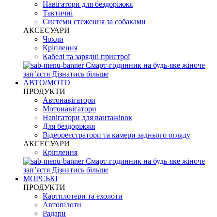
Навігатори для бездоріжжя
Тактичні
Системи стеження за собаками
АКСЕСУАРИ
Чохли
Кріплення
Кабелі та зарядні пристрої
Смарт-годинник на будь-яке жіноче
запʼястя
Дізнатись більше
АВТО/МОТО
ПРОДУКТИ
Автонавігатори
Мотонавігатори
Навігатори для вантажівок
Для бездоріжжя
Відеореєстратори та камери заднього огляду
АКСЕСУАРИ
Кріплення
Смарт-годинник на будь-яке жіноче
запʼястя
Дізнатись більше
МОРСЬКІ
ПРОДУКТИ
Картплотери та ехолоти
Автопілоти
Радари