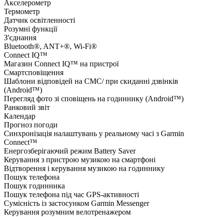
Акселерометр
Термометр
Датчик освітленності
Розумні функції
З'єднання
Bluetooth®, ANT+®, Wi-Fi®
Connect IQ™
Магазин Connect IQ™ на пристрої
Смартсповіщення
Шаблони відповідей на СМС/ при скиданні дзвінків
(Android™)
Перегляд фото зі сповіщень на годиннику (Android™)
Ранковий звіт
Календар
Прогноз погоди
Синхронізація налаштувань у реальному часі з Garmin
Connect™
Енергозберігаючий режим Battery Saver
Керування з пристрою музикою на смартфоні
Відтворення і керування музикою на годиннику
Пошук телефона
Пошук годинника
Пошук телефона під час GPS-активності
Сумісність із застосунком Garmin Messenger
Керування розумним велотренажером