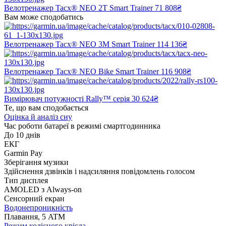
Велотренажер Tacx® NEO 2T Smart Trainer
71 808₴
Вам може сподобатись
Велотренажер Tacx® NEO 3M Smart Trainer
114 136₴
Велотренажер Tacx® NEO Bike Smart Trainer
116 908₴
Вимірювач потужності Rally™ серія
30 624₴
Те, що вам сподобається
Оцінка й аналіз сну
Час роботи батареї в режимі смартгодинника
До 10 днів
ЕКГ
Garmin Pay
Зберігання музики
Здійснення дзвінків і надсиляння повідомлень голосом
Тип дисплея
AMOLED з Always-on
Сенсорний екран
Водонепроникність
Плавання, 5 ATM
Режим колісного крісла