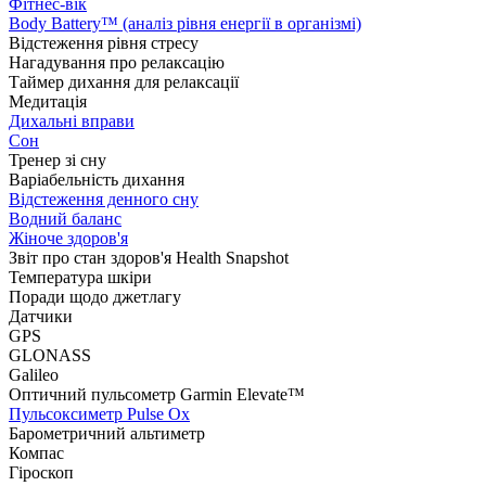
Фітнес-вік
Body Battery™ (аналіз рівня енергії в організмі)
Відстеження рівня стресу
Нагадування про релаксацію
Таймер дихання для релаксації
Медитація
Дихальні вправи
Сон
Тренер зі сну
Варіабельність дихання
Відстеження денного сну
Водний баланс
Жіноче здоров'я
Звіт про стан здоров'я Health Snapshot
Температура шкіри
Поради щодо джетлагу
Датчики
GPS
GLONASS
Galileo
Оптичний пульсометр Garmin Elevate™
Пульсоксиметр Pulse Ox
Барометричний альтиметр
Компас
Гіроскоп