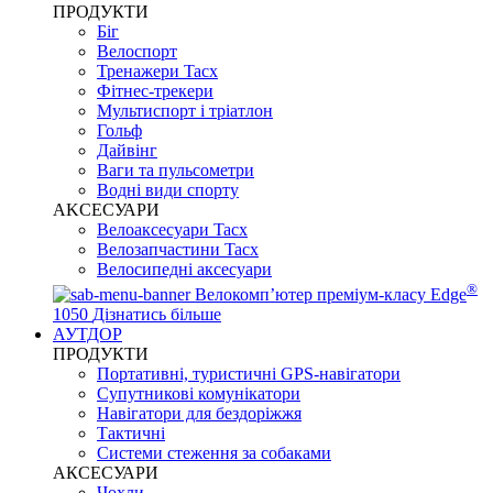
ПРОДУКТИ
Біг
Велоспорт
Тренажери Tacx
Фітнес-трекери
Мультиспорт і тріатлон
Гольф
Дайвінг
Ваги та пульсометри
Водні види спорту
AKCЕСУАРИ
Велоаксесуари Tacx
Велозапчастини Tacx
Велосипедні аксесуари
®
Велокомп’ютер преміум-класу Edge
1050
Дізнатись більше
АУТДОР
ПРОДУКТИ
Портативні, туристичні GPS-навігатори
Супутникові комунікатори
Навігатори для бездоріжжя
Тактичні
Системи стеження за собаками
АКСЕСУАРИ
Чохли