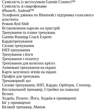
Сумісність із застосунком Garmin Connect™
Сумісність зі смартфонами
iPhone®, Android™
Телефонні дзвінки по Bluetooth і підтримка голосового
асистента
Режим Red Shift
Встановлення паролю на пристрій
Тренування та плани тренувань
Garmin Running Coach Experts
Кардіотренування
Силові тренування
HIIT-тренування
Тренування з йоги
Тренування з пілатесу
Тренування для колісних крісел
Анімовані тренування на екрані
Карта залучених м'язів на екрані
Профілі для тренувань
Тренажерний зал
Силове тренування, HIIT, Кардіо, Орбітрек, Степпер,
Веслувальний тренажер, Стрибки на скакалці
Велнес
Ходьба, Пілатес, Йога, Ходьба в приміщенні
Біг у приміщенні
Біговий тренажер, Манеж