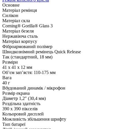
Основне
Матеріал ремінця
Силікон
Матеріал скла
Corning® Gorilla® Glass 3
Матеріал безеля
Нержавіюча сталь
Матеріал корпусу
Фіброармований полімер
Швидкознімний ремінець Quick Release
Так (стандартний, 18 мм)
Розміри
41 x 41 x 12 мм
Об’єм зап’ястя: 110-175 мм
Вага
40 г
Вбудований динамік / мікрофон
Розмір екрана
Діаметр 1,2" (30,4 мм)
Роздільна здатність
390 x 390 пікселів
Кольоровий дисплей
Можливість збільшення шрифту
Тип батареї