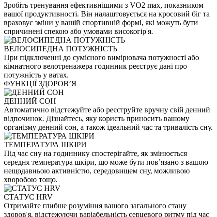
Зробіть тренування ефективнішими з VO2 max, показником
вашої продуктивності. Він налаштовується на кросовий біг та
враховує зміни у вашій спортивній формі, які можуть бути
спричинені спекою або умовами високогір'я.
ВЕЛОСИПЕДНА ПОТУЖНІСТЬ
При підключенні до сумісного вимірювача потужності або
кімнатного велотренажера годинник реєструє дані про
потужність у ватах.
ФУНКЦІЇ ЗДОРОВʼЯ
ДЕННИЙ СОН
Автоматично відстежуйте або реєструйте вручну свій денний
відпочинок. Дізнайтесь, яку користь приносить вашому
організму денний сон, а також ідеальний час та тривалість сну.
ТЕМПЕРАТУРА ШКІРИ
Під час сну на годиннику спостерігайте, як змінюється
середня температура шкіри, що може бути пов’язано з вашою
нещодавньою активністю, середовищем сну, можливою
хворобою тощо.
СТАТУС HRV
Отримайте глибше розуміння вашого загального стану
здоров'я, відстежуючи варіабельність серцевого ритму під час