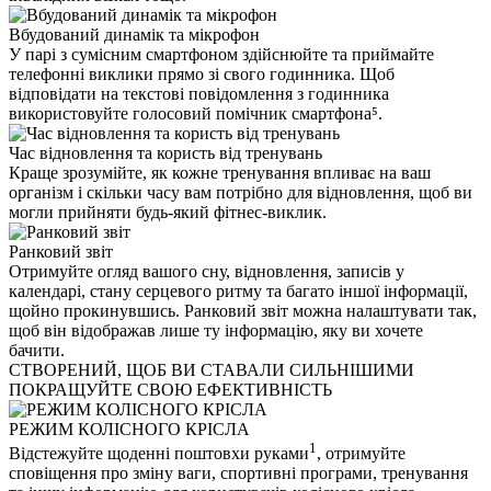
Вбудований динамік та мікрофон
У парі з сумісним смартфоном здійснюйте та приймайте
телефонні виклики прямо зі свого годинника. Щоб
відповідати на текстові повідомлення з годинника
використовуйте голосовий помічник смартфона⁵.
Час відновлення та користь від тренувань
Краще зрозумійте, як кожне тренування впливає на ваш
організм і скільки часу вам потрібно для відновлення, щоб ви
могли прийняти будь-який фітнес-виклик.
Ранковий звіт
Отримуйте огляд вашого сну, відновлення, записів у
календарі, стану серцевого ритму та багато іншої інформації,
щойно прокинувшись. Ранковий звіт можна налаштувати так,
щоб він відображав лише ту інформацію, яку ви хочете
бачити.
СТВОРЕНИЙ, ЩОБ ВИ СТАВАЛИ СИЛЬНІШИМИ
ПОКРАЩУЙТЕ СВОЮ ЕФЕКТИВНІСТЬ
РЕЖИМ КОЛІСНОГО КРІСЛА
1
Відстежуйте щоденні поштовхи руками
, отримуйте
сповіщення про зміну ваги, спортивні програми, тренування