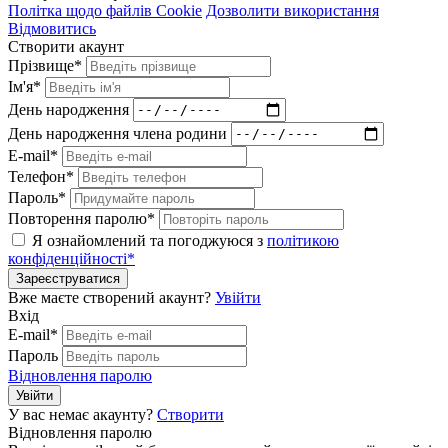
Політка щодо файлів Cookie
Дозволити використання
Відмовитись
Створити акаунт
Прізвище*
Ім'я*
День народження
День народження члена родини
E-mail*
Телефон*
Пароль*
Повторення паролю*
Я ознайомлений та погоджуюся з
політикою
конфіденційності*
Зареєструватися
Вже маєте створений акаунт?
Увійти
Вхід
E-mail*
Пароль
Відновлення паролю
Увійти
У вас немає акаунту?
Створити
Відновлення паролю