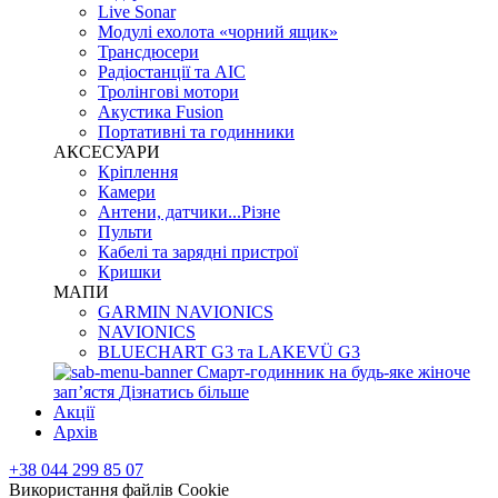
Live Sonar
Модулі ехолота «чорний ящик»
Трансдюсери
Радіостанції та АІС
Тролінгові мотори
Акустика Fusion
Портативні та годинники
АКСЕСУАРИ
Кріплення
Камери
Антени, датчики...Різне
Пульти
Кабелі та зарядні пристрої
Кришки
МАПИ
GARMIN NAVIONICS
NAVIONICS
BLUECHART G3 та LAKEVÜ G3
Смарт-годинник на будь-яке жіноче
запʼястя
Дізнатись більше
Акції
Архів
+38 044 299 85 07
Використання файлів Cookie