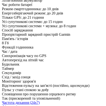
Літій-іонний акумулятор
Час роботи батареї
Режим смартгодинника: до 10 днів
Енергозберігаючий режим: до 20 днів
Тільки GPS: до 21 години
Усі супутникові системи: до 15 годин
Усі супутникові системи + музика: до 8 годин
Спосіб заряджання
Пропрієтарний зарядний пристрій Garmin
Пам'ять / історія
8 Гб
Функції годинника
Час / дата
Синхронізація часу по GPS
Автоперехід на літній час
Будильник
Таймер
Секундомір
Схід / захід сонця
Моніторинг здоров'я
Відстеження пульсу на зап'ясті (постійно, щосекунди)
Пульс у стані спокою за добу
Сповіщення про порушення серцевого ритму
Так (прискорений та уповільнений)
Частота дихання (24x7)