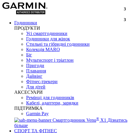
3
3
Годинники
ПРОДУКТИ
Усі смартгодинники
Годинники для жінок
Стильні та гібридні годинники
Колекція MARQ
Біг
Мультиспорт і тріатлон
Пригоди
Плавання
Дайвінг
Фітнес-трекери
Для дітей
АКСЕСУАРИ
Ремінці для годинників
Кабелі, адаптери, зарядки
ПІДТРИМКА
Garmin Pay
®
Смартгодинник Venu
X1
Дізнатись
більше
СПОРТ ТА ФІТНЕС