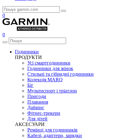
0
0
Годинники
ПРОДУКТИ
Усі смартгодинники
Годинники для жінок
Стильні та гібридні годинники
Колекція MARQ
Біг
Мультиспорт і тріатлон
Пригоди
Плавання
Дайвінг
Фітнес-трекери
Для дітей
АКСЕСУАРИ
Ремінці для годинників
Кабелі, адаптери, зарядки