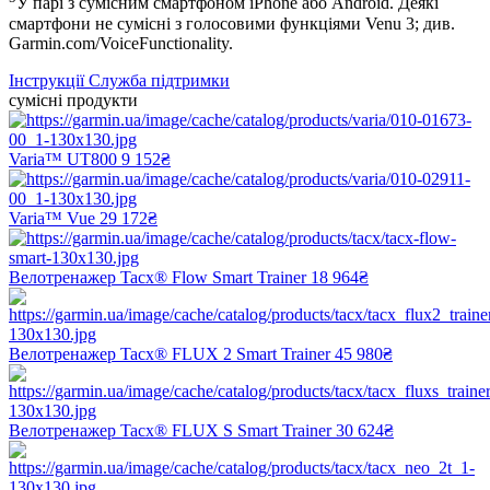
У парі з сумісним смартфоном iPhone або Android. Деякі
смартфони не сумісні з голосовими функціями Venu 3; див.
Garmin.com/VoiceFunctionality.
Інструкції
Служба підтримки
сумісні продукти
Varia™ UT800
9 152₴
Varia™ Vue
29 172₴
Велотренажер Tacx® Flow Smart Trainer
18 964₴
Велотренажер Tacx® FLUX 2 Smart Trainer
45 980₴
Велотренажер Tacx® FLUX S Smart Trainer
30 624₴