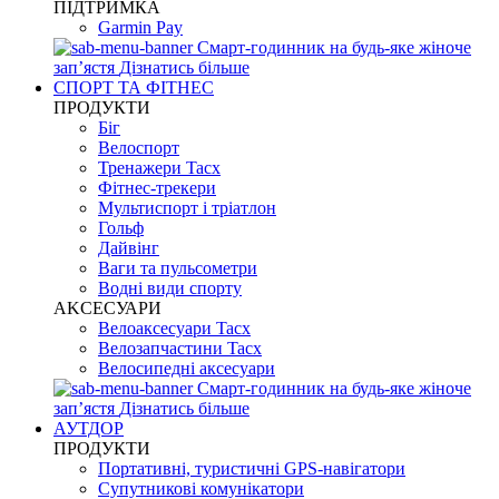
ПІДТРИМКА
Garmin Pay
Смарт-годинник на будь-яке жіноче
запʼястя
Дізнатись більше
СПОРТ ТА ФІТНЕС
ПРОДУКТИ
Біг
Велоспорт
Тренажери Tacx
Фітнес-трекери
Мультиспорт і тріатлон
Гольф
Дайвінг
Ваги та пульсометри
Водні види спорту
AKCЕСУАРИ
Велоаксесуари Tacx
Велозапчастини Tacx
Велосипедні аксесуари
Смарт-годинник на будь-яке жіноче
запʼястя
Дізнатись більше
АУТДОР
ПРОДУКТИ
Портативні, туристичні GPS-навігатори
Супутникові комунікатори