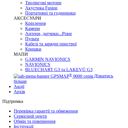
Тролінгові мотори
Акустика Fusion
Портативні та годинники
АКСЕСУАРИ
Кріплення
Камери
Антени, датчики...Різне
Пульти
Кабелі та зарядні пристрої
Кришки
МАПИ
GARMIN NAVIONICS
NAVIONICS
BLUECHART G3 та LAKEVÜ G3
®
GPSMAP
9000 серія
Дізнатись
більше
Акції
Архів
Підтримка
Перевірка гарантії та обмеження
Сервісний центр
Обмін та повернення
Інструкції