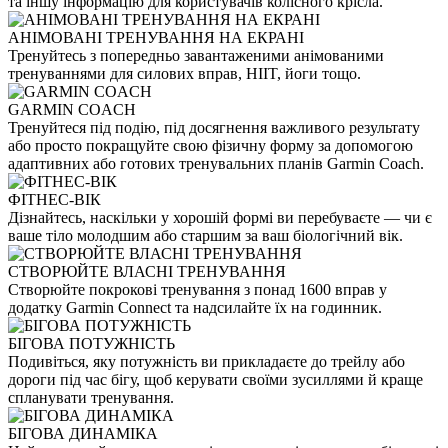
та іншу інформацію для користувачів колісного крісла.
АНІМОВАНІ ТРЕНУВАННЯ НА ЕКРАНІ
Тренуйтесь з попередньо завантаженими анімованими
тренуваннями для силових вправ, HIIT, йоги тощо.
GARMIN COACH
Тренуйтеся під подію, під досягнення важливого результату
або просто покращуйте свою фізичну форму за допомогою
адаптивних або готових тренувальних планів Garmin Coach.
ФІТНЕС-ВІК
Дізнайтесь, наскільки у хорошій формі ви перебуваєте — чи є
ваше тіло молодшим або старшим за ваш біологічний вік.
СТВОРЮЙТЕ ВЛАСНІ ТРЕНУВАННЯ
Створюйте покрокові тренування з понад 1600 вправ у
додатку Garmin Connect та надсилайте їх на годинник.
БІГОВА ПОТУЖНІСТЬ
Подивіться, яку потужність ви прикладаєте до трейлу або
дороги під час бігу, щоб керувати своїми зусиллями й краще
спланувати тренування.
БІГОВА ДИНАМІКА