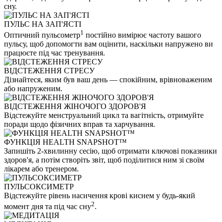
сну.
ПУЛЬС НА ЗАП'ЯСТІ
1
Оптичний пульсометр
постійно вимірює частоту вашого
пульсу, щоб допомогти вам оцінити, наскільки напружено ви
працюєте під час тренування.
ВІДСТЕЖЕННЯ СТРЕСУ
Дізнайтеся, яким був ваш день — спокійним, врівноваженим
або напруженим.
ВІДСТЕЖЕННЯ ЖІНОЧОГО ЗДОРОВ'Я
Відстежуйте менструальний цикл та вагітність, отримуйте
поради щодо фізичних вправ та харчування.
ФУНКЦІЯ HEALTH SNAPSHOT™
Запишіть 2-хвилинну сесію, щоб отримати ключові показники
здоров'я, а потім створіть звіт, щоб поділитися ним зі своїм
лікарем або тренером.
ПУЛЬСОКСИМЕТР
Відстежуйте рівень насичення крові киснем у будь-який
2
момент дня та під час сну
.