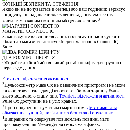
ФУНКЦІЇ БЕЗПЕКИ ТА СТЕЖЕННЯ
Якщо ви не почуваєтесь в безпеці або ваш годинник зафіксує
інцидент, він надішле повідомлення заданим екстреним
3
контактам з вашим поточним місцеположенням
.
МАГАЗИН CONNECT IQ
Завантажуйте власні поля даних й отримуйте застосунки та
віджети з магазину застосунків для смартфонів Connect IQ
Store.
ДВА РОЗМІРИ ШРИФТУ
Обирайте дрібний або великий розмір шрифту для зручного
перегляду даних.
1
Точність відстеження активності
2
Пульсоксиметр Pulse Ox не є медичним пристроєм і не може
використовуватись для діагностики або моніторингу будь-
якого медичного стану, див.
Точність відстеження активності
Pulse Ox доступний не в усіх країнах.
3
При сполученні з сумісним смартфоном.
Див. вимоги та
обмеження функцій, пов'язаних з безпекою і стеженням
4
Відправник та одержувач повідомлень повинні мати
програму Garmin Messenger на своїх смартфонах.
5