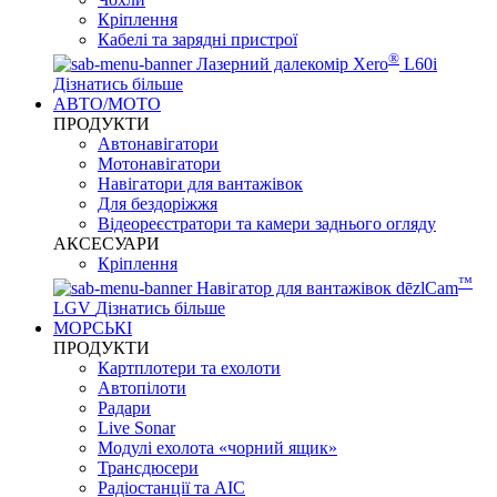
Кріплення
Кабелі та зарядні пристрої
®
Лазерний далекомір Xero
L60i
Дізнатись більше
АВТО/МОТО
ПРОДУКТИ
Автонавігатори
Мотонавігатори
Навігатори для вантажівок
Для бездоріжжя
Відеореєстратори та камери заднього огляду
АКСЕСУАРИ
Кріплення
™
Навігатор для вантажівок dēzlCam
LGV
Дізнатись більше
МОРСЬКІ
ПРОДУКТИ
Картплотери та ехолоти
Автопілоти
Радари
Live Sonar
Модулі ехолота «чорний ящик»
Трансдюсери
Радіостанції та АІС