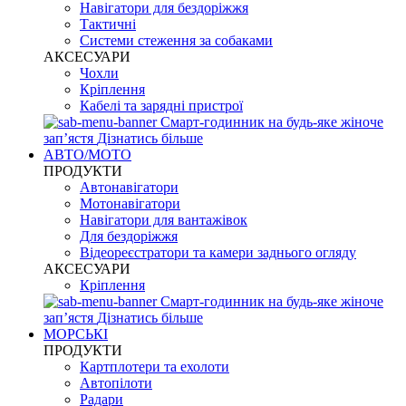
Навігатори для бездоріжжя
Тактичні
Системи стеження за собаками
АКСЕСУАРИ
Чохли
Кріплення
Кабелі та зарядні пристрої
Смарт-годинник на будь-яке жіноче
запʼястя
Дізнатись більше
АВТО/МОТО
ПРОДУКТИ
Автонавігатори
Мотонавігатори
Навігатори для вантажівок
Для бездоріжжя
Відеореєстратори та камери заднього огляду
АКСЕСУАРИ
Кріплення
Смарт-годинник на будь-яке жіноче
запʼястя
Дізнатись більше
МОРСЬКІ
ПРОДУКТИ
Картплотери та ехолоти
Автопілоти
Радари