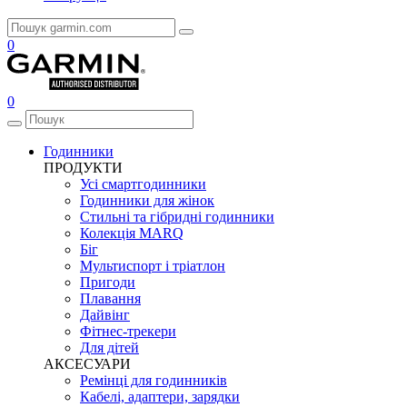
0
0
Годинники
ПРОДУКТИ
Усі смартгодинники
Годинники для жінок
Стильні та гібридні годинники
Колекція MARQ
Біг
Мультиспорт і тріатлон
Пригоди
Плавання
Дайвінг
Фітнес-трекери
Для дітей
АКСЕСУАРИ
Ремінці для годинників
Кабелі, адаптери, зарядки