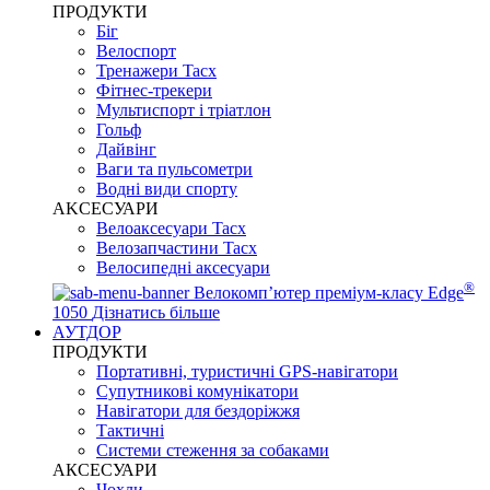
ПРОДУКТИ
Біг
Велоспорт
Тренажери Tacx
Фітнес-трекери
Мультиспорт і тріатлон
Гольф
Дайвінг
Ваги та пульсометри
Водні види спорту
AKCЕСУАРИ
Велоаксесуари Tacx
Велозапчастини Tacx
Велосипедні аксесуари
®
Велокомп’ютер преміум-класу Edge
1050
Дізнатись більше
АУТДОР
ПРОДУКТИ
Портативні, туристичні GPS-навігатори
Супутникові комунікатори
Навігатори для бездоріжжя
Тактичні
Системи стеження за собаками
АКСЕСУАРИ
Чохли