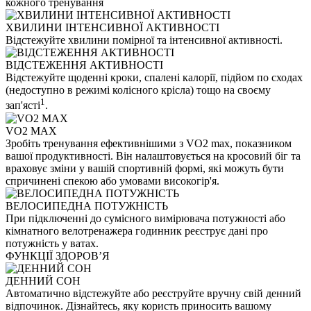
кожного тренування
ХВИЛИНИ ІНТЕНСИВНОЇ АКТИВНОСТІ
Відстежуйте хвилини помірної та інтенсивної активності.
ВІДСТЕЖЕННЯ АКТИВНОСТІ
Відстежуйте щоденні кроки, спалені калорії, підйом по сходах
(недоступно в режимі колісного крісла) тощо на своєму
1
зап'ясті
.
VO2 MAX
Зробіть тренування ефективнішими з VO2 max, показником
вашої продуктивності. Він налаштовується на кросовий біг та
враховує зміни у вашій спортивній формі, які можуть бути
спричинені спекою або умовами високогір'я.
ВЕЛОСИПЕДНА ПОТУЖНІСТЬ
При підключенні до сумісного вимірювача потужності або
кімнатного велотренажера годинник реєструє дані про
потужність у ватах.
ФУНКЦІЇ ЗДОРОВʼЯ
ДЕННИЙ СОН
Автоматично відстежуйте або реєструйте вручну свій денний
відпочинок. Дізнайтесь, яку користь приносить вашому