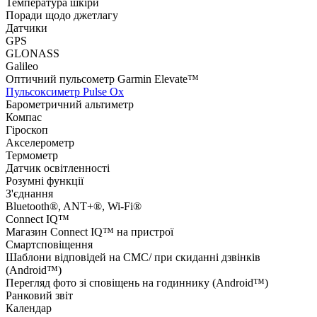
Температура шкіри
Поради щодо джетлагу
Датчики
GPS
GLONASS
Galileo
Оптичний пульсометр Garmin Elevate™
Пульсоксиметр Pulse Ox
Барометричний альтиметр
Компас
Гіроскоп
Акселерометр
Термометр
Датчик освітленності
Розумні функції
З'єднання
Bluetooth®, ANT+®, Wi-Fi®
Connect IQ™
Магазин Connect IQ™ на пристрої
Смартсповіщення
Шаблони відповідей на СМС/ при скиданні дзвінків
(Android™)
Перегляд фото зі сповіщень на годиннику (Android™)
Ранковий звіт
Календар