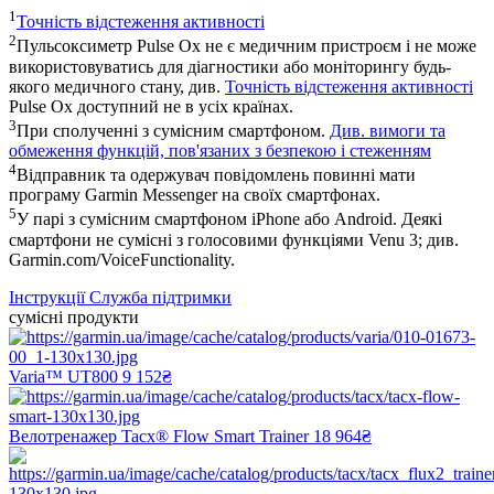
1
Точність відстеження активності
2
Пульсоксиметр Pulse Ox не є медичним пристроєм і не може
використовуватись для діагностики або моніторингу будь-
якого медичного стану, див.
Точність відстеження активності
Pulse Ox доступний не в усіх країнах.
3
При сполученні з сумісним смартфоном.
Див. вимоги та
обмеження функцій, пов'язаних з безпекою і стеженням
4
Відправник та одержувач повідомлень повинні мати
програму Garmin Messenger на своїх смартфонах.
5
У парі з сумісним смартфоном iPhone або Android. Деякі
смартфони не сумісні з голосовими функціями Venu 3; див.
Garmin.com/VoiceFunctionality.
Інструкції
Служба підтримки
сумісні продукти
Varia™ UT800
9 152₴
Велотренажер Tacx® Flow Smart Trainer
18 964₴