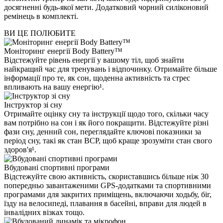
досягненні будь-якої мети. Додатковий чорний силіконовий
ремінець в комплекті.
ВИ ЦЕ ПОЛЮБИТЕ
Моніторинг енергії Body Battery™
Відстежуйте рівень енергії у вашому тіл, щоб знайти
найкращий час для тренувань і відпочинку. Отримайте більше
інформації про те, як сон, щоденна активність та стрес
впливають на вашу енергію¹.
Інструктор зі сну
Отримайте оцінку сну та інструкції щодо того, скільки часу
вам потрібно на сон і як його покращити. Відстежуйте різні
фази сну, денний сон, переглядайте ключові показники за
період сну, такі як стан ВСР, щоб краще зрозуміти стан свого
здоров'я¹.
Вбудовані спортивні програми
Відстежуйте свою активність, скориставшись більше ніж 30
попередньо завантаженими GPS-додатками та спортивними
програмами для закритих приміщень, включаючи ходьбу, біг,
їзду на велосипеді, плавання в басейні, вправи для людей в
інвалідних візках тощо.