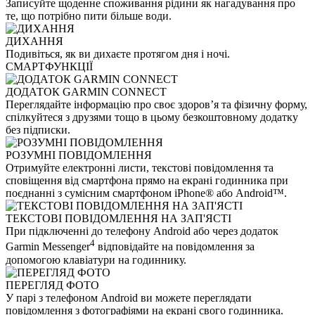
Записуйте щоденне споживання рідини як нагадування про
те, що потрібно пити більше води.
ДИХАННЯ
Подивіться, як ви дихаєте протягом дня і ночі.
СМАРТФУНКЦІЇ
ДОДАТОК GARMIN CONNECT
Переглядайте інформацію про своє здоров’я та фізичну форму,
спілкуйтеся з друзями тощо в цьому безкоштовному додатку
без підписки.
РОЗУМНІ ПОВІДОМЛЕННЯ
Отримуйте електронні листи, текстові повідомлення та
сповіщення від смартфона прямо на екрані годинника при
поєднанні з сумісним смартфоном iPhone® або Android™.
ТЕКСТОВІ ПОВІДОМЛЕННЯ НА ЗАП'ЯСТІ
При підключенні до телефону Android або через додаток
4
Garmin Messenger
відповідайте на повідомлення за
допомогою клавіатури на годиннику.
ПЕРЕГЛЯД ФОТО
У парі з телефоном Android ви можете переглядати
повідомлення з фотографіями на екрані свого годинника.