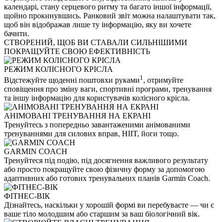
календарі, стану серцевого ритму та багато іншої інформації,
щойно прокинувшись. Ранковий звіт можна налаштувати так,
щоб він відображав лише ту інформацію, яку ви хочете
бачити.
СТВОРЕНИЙ, ЩОБ ВИ СТАВАЛИ СИЛЬНІШИМИ
ПОКРАЩУЙТЕ СВОЮ ЕФЕКТИВНІСТЬ
РЕЖИМ КОЛІСНОГО КРІСЛА
1
Відстежуйте щоденні поштовхи руками
, отримуйте
сповіщення про зміну ваги, спортивні програми, тренування
та іншу інформацію для користувачів колісного крісла.
АНІМОВАНІ ТРЕНУВАННЯ НА ЕКРАНІ
Тренуйтесь з попередньо завантаженими анімованими
тренуваннями для силових вправ, HIIT, йоги тощо.
GARMIN COACH
Тренуйтеся під подію, під досягнення важливого результату
або просто покращуйте свою фізичну форму за допомогою
адаптивних або готових тренувальних планів Garmin Coach.
ФІТНЕС-ВІК
Дізнайтесь, наскільки у хорошій формі ви перебуваєте — чи є
ваше тіло молодшим або старшим за ваш біологічний вік.