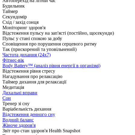
Автоперехід на літній час
Будильник
Таймер
Секундомір
Схід / захід сонця
Моніторинг здоров'я
Відстеження пульсу на зап'ясті (постійно, щосекунди)
Пульс у стані спокою за добу
Сповіщення про порушення серцевого ритму
Так (прискорений та уповільнений)
Частота дихання (24x7)
Фітнес-вік
Body Battery™ (аналіз рівня енергії в організмі)
Відстеження рівня стресу
Нагадування про релаксацію
Таймер дихання для релаксації
Медитація
Дихальні вправи
Сон
Тренер зі сну
Варіабельність дихання
Відстеження денного сну
Водний баланс
Жіноче здоров'я
Звіт про стан здоров'я Health Snapshot