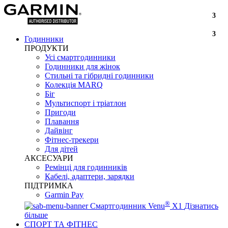
3
3
Годинники
ПРОДУКТИ
Усі смартгодинники
Годинники для жінок
Стильні та гібридні годинники
Колекція MARQ
Біг
Мультиспорт і тріатлон
Пригоди
Плавання
Дайвінг
Фітнес-трекери
Для дітей
АКСЕСУАРИ
Ремінці для годинників
Кабелі, адаптери, зарядки
ПІДТРИМКА
Garmin Pay
®
Смартгодинник Venu
X1
Дізнатись
більше
СПОРТ ТА ФІТНЕС