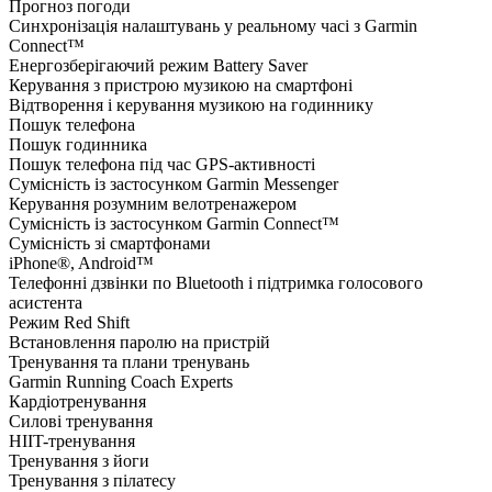
Прогноз погоди
Синхронізація налаштувань у реальному часі з Garmin
Connect™
Енергозберігаючий режим Battery Saver
Керування з пристрою музикою на смартфоні
Відтворення і керування музикою на годиннику
Пошук телефона
Пошук годинника
Пошук телефона під час GPS-активності
Сумісність із застосунком Garmin Messenger
Керування розумним велотренажером
Сумісність із застосунком Garmin Connect™
Сумісність зі смартфонами
iPhone®, Android™
Телефонні дзвінки по Bluetooth і підтримка голосового
асистента
Режим Red Shift
Встановлення паролю на пристрій
Тренування та плани тренувань
Garmin Running Coach Experts
Кардіотренування
Силові тренування
HIIT-тренування
Тренування з йоги
Тренування з пілатесу