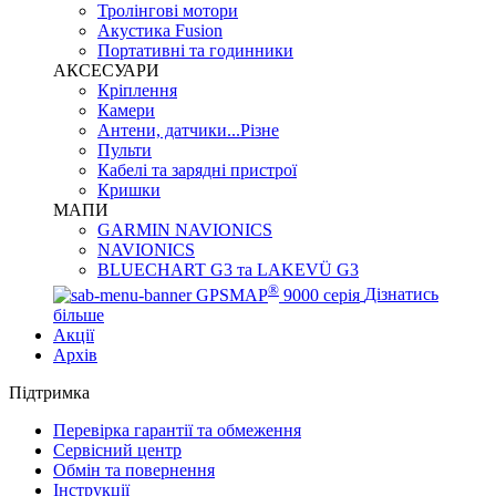
Тролінгові мотори
Акустика Fusion
Портативні та годинники
АКСЕСУАРИ
Кріплення
Камери
Антени, датчики...Різне
Пульти
Кабелі та зарядні пристрої
Кришки
МАПИ
GARMIN NAVIONICS
NAVIONICS
BLUECHART G3 та LAKEVÜ G3
®
GPSMAP
9000 серія
Дізнатись
більше
Акції
Архів
Підтримка
Перевірка гарантії та обмеження
Сервісний центр
Обмін та повернення
Інструкції