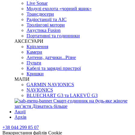
Live Sonar
Модулі ехолота «чорний ящик»
Трансдюсери
Радіостанції та АІС
Тролінгові мотори
Акустика Fusion
Портативні та годинники
АКСЕСУАРИ
Кріплення
Камери
Антени, датчики...Різне
Пульти
Кабелі та зарядні пристрої
Кришки
МАПИ
GARMIN NAVIONICS
NAVIONICS
BLUECHART G3 та LAKEVÜ G3
Смарт-годинник на будь-яке жіноче
запʼястя
Дізнатись більше
Акції
Архів
+38 044 299 85 07
Використання файлів Cookie