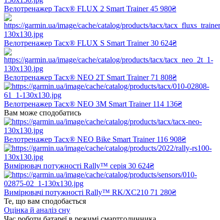
Велотренажер Tacx® FLUX 2 Smart Trainer
45 980₴
Велотренажер Tacx® FLUX S Smart Trainer
30 624₴
Велотренажер Tacx® NEO 2T Smart Trainer
71 808₴
Велотренажер Tacx® NEO 3M Smart Trainer
114 136₴
Вам може сподобатись
Велотренажер Tacx® NEO Bike Smart Trainer
116 908₴
Вимірювач потужності Rally™ серія
30 624₴
Вимірювачі потужності Rally™ RK/XC210
71 280₴
Те, що вам сподобається
Оцінка й аналіз сну
Час роботи батареї в режимі смартгодинника