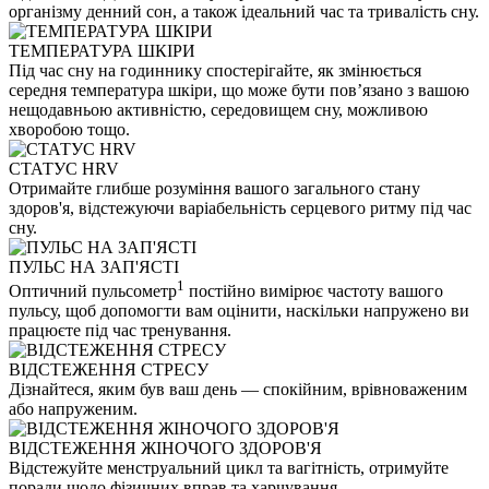
організму денний сон, а також ідеальний час та тривалість сну.
ТЕМПЕРАТУРА ШКІРИ
Під час сну на годиннику спостерігайте, як змінюється
середня температура шкіри, що може бути пов’язано з вашою
нещодавньою активністю, середовищем сну, можливою
хворобою тощо.
СТАТУС HRV
Отримайте глибше розуміння вашого загального стану
здоров'я, відстежуючи варіабельність серцевого ритму під час
сну.
ПУЛЬС НА ЗАП'ЯСТІ
1
Оптичний пульсометр
постійно вимірює частоту вашого
пульсу, щоб допомогти вам оцінити, наскільки напружено ви
працюєте під час тренування.
ВІДСТЕЖЕННЯ СТРЕСУ
Дізнайтеся, яким був ваш день — спокійним, врівноваженим
або напруженим.
ВІДСТЕЖЕННЯ ЖІНОЧОГО ЗДОРОВ'Я
Відстежуйте менструальний цикл та вагітність, отримуйте
поради щодо фізичних вправ та харчування.