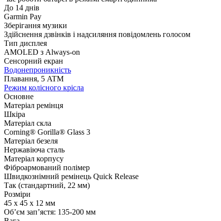
До 14 днів
Garmin Pay
Зберігання музики
Здійснення дзвінків і надсиляння повідомлень голосом
Тип дисплея
AMOLED з Always-on
Сенсорний екран
Водонепроникність
Плавання, 5 ATM
Режим колісного крісла
Основне
Матеріал ремінця
Шкіра
Матеріал скла
Corning® Gorilla® Glass 3
Матеріал безеля
Нержавіюча сталь
Матеріал корпусу
Фіброармований полімер
Швидкознімний ремінець Quick Release
Так (стандартний, 22 мм)
Розміри
45 x 45 x 12 мм
Об’єм зап’ястя: 135-200 мм
Вага