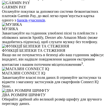
GARMIN PAY
Оплачуйте покупки за допомогою системи безконтактних
платежів Garmin Pay, до якої легко прив’язується картка
одного з
банків-учасників
.
МУЗИКА
Завантажуйте на годинник улюблені пісні та плейлисти з
облікових записів Spotify, Deezer або Amazon Music (може
знадобитись підписка), щоб слухати музику без телефону.
ФУНКЦІЇ БЕЗПЕКИ ТА СТЕЖЕННЯ
Якщо ви не почуваєтесь в безпеці або ваш годинник зафіксує
інцидент, він надішле повідомлення заданим екстреним
3
контактам з вашим поточним місцеположенням
.
МАГАЗИН CONNECT IQ
Завантажуйте власні поля даних й отримуйте застосунки та
віджети з магазину застосунків для смартфонів Connect IQ
Store.
ДВА РОЗМІРИ ШРИФТУ
Обирайте дрібний або великий розмір шрифту для зручного
перегляду даних.