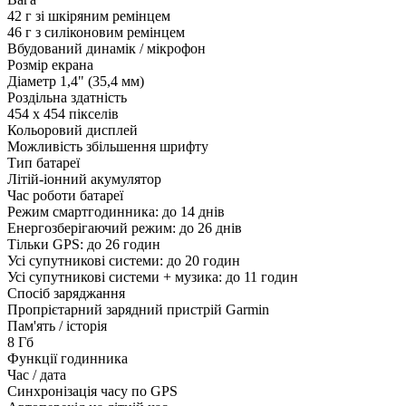
42 г зі шкіряним ремінцем
46 г з силіконовим ремінцем
Вбудований динамік / мікрофон
Розмір екрана
Діаметр 1,4" (35,4 мм)
Роздільна здатність
454 x 454 пікселів
Кольоровий дисплей
Можливість збільшення шрифту
Тип батареї
Літій-іонний акумулятор
Час роботи батареї
Режим смартгодинника: до 14 днів
Енергозберігаючий режим: до 26 днів
Тільки GPS: до 26 годин
Усі супутникові системи: до 20 годин
Усі супутникові системи + музика: до 11 годин
Спосіб заряджання
Пропрієтарний зарядний пристрій Garmin
Пам'ять / історія
8 Гб
Функції годинника
Час / дата
Синхронізація часу по GPS