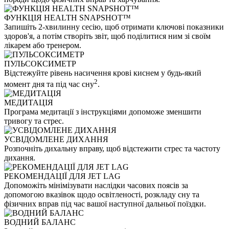
ФУНКЦІЯ HEALTH SNAPSHOT™
Запишіть 2-хвилинну сесію, щоб отримати ключові показники
здоров'я, а потім створіть звіт, щоб поділитися ним зі своїм
лікарем або тренером.
ПУЛЬСОКСИМЕТР
Відстежуйте рівень насичення крові киснем у будь-який
2
момент дня та під час сну
.
МЕДИТАЦІЯ
Програма медитації з інструкціями допоможе зменшити
тривогу та стрес.
УСВІДОМЛЕНЕ ДИХАННЯ
Розпочніть дихальну вправу, щоб відстежити стрес та частоту
дихання.
РЕКОМЕНДАЦІЇ ДЛЯ JET LAG
Допоможіть мінімізувати наслідки часових поясів за
допомогою вказівок щодо освітленості, розкладу сну та
фізичних вправ під час вашої наступної дальньої поїздки.
ВОДНИЙ БАЛАНС