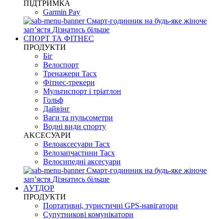
ПІДТРИМКА
Garmin Pay
Смарт-годинник на будь-яке жіноче
запʼястя
Дізнатись більше
СПОРТ ТА ФІТНЕС
ПРОДУКТИ
Біг
Велоспорт
Тренажери Tacx
Фітнес-трекери
Мультиспорт і тріатлон
Гольф
Дайвінг
Ваги та пульсометри
Водні види спорту
AKCЕСУАРИ
Велоаксесуари Tacx
Велозапчастини Tacx
Велосипедні аксесуари
Смарт-годинник на будь-яке жіноче
запʼястя
Дізнатись більше
АУТДОР
ПРОДУКТИ
Портативні, туристичні GPS-навігатори
Супутникові комунікатори