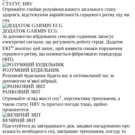
СТАТУС HRV
Отримайте глибше розуміння вашого загального стану
здоров'я, відстежуючи варіабельність серцевого ритму під час
сну.
ДОДАТОК GARMIN ECG
За допомогою вбудованих сенсорів годинник записує
електричні сигнали, що регулюють роботу серця. Додаток
6
ЕКГ
аналізує цей запис, щоб виявити ознаки порушення
серцевого ритму, що називається фібриляцією передсердь
(ФП).
РОЗУМНИЙ БУДИЛЬНИК
Розумний будильник будить вас в оптимальний час за
допомогою м’якої вібрації.
РАНКОВИЙ ЗВІТ
1
Отримайте огляд якості сну
, перспективи тренування, а
також статус HRV та прогноз погоди тощо, щойно
прокинетеся.
ВЕЧІРНІЙ ЗВІТ
Підготуйтеся до завтрашнього дня, завдяки нагадуванню про
кількість необхідного сну, завтрашнє тренування, погоду та