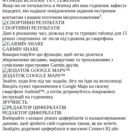
ФУНКЦІЇ БЕЗПЕКИ ТА СТЕЖЕННЯ
Якщо ви не почуваєтесь в безпеці або ваш годинник зафіксує
інцидент, він надішле повідомлення заданим екстреним
3
контактам з вашим поточним місцеположенням
.
СПОРТИВНІ РЕЗУЛЬТАТИ
Дані в реальному часі, розклад ігор та турнірні таблиці для 15
різних спортивних ліг після під’єднання до смартфона.
GARMIN SHARE
Використовуйте цю функцію, щоб легко ділитися
збереженими місцями, маршрутами та тренуваннями з
сумісними пристроями Garmin друзів.
ДОДАТОК GOOGLE MAPS™
Знайте, куди йти під час ходьби, бігу чи їзди на велосипеді.
Введіть пункт призначення в Google Maps на своєму
смартфоні Android™, а потім дотримуйтесь покрокових
інструкцій на годиннику.
ЗРУЧНІСТЬ
РЕДАКТОР ЦИФЕРБЛАТІВ
Вибирайте з кількох різних циферблатів із налаштовуваними
даними, щоб зробити свій годинник таким, як ви хочете.
Знайдіть додаткові циферблати в магазині Connect IQ або