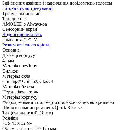
Здійснення дзвінків і надсиляння повідомлень голосом
Готовність до тренування
Тренувальний стан
Тип дисплея
AMOLED з Always-on
Сенсорний екран
Водонепроникність
Плавання, 5 ATM
Режим колісного крісла
Основне
Діаметр корпусу
41 мм
Матеріал ремінця
Силікон
Матеріал скла
Corning® Gorilla® Glass 3
Матеріал безеля
Нержавіюча сталь
Матеріал корпусу
Фіброармований полімер зі сталевою задньою кришкою
Швидкознімний ремінець Quick Release
Так (стандартний, 18 мм)
Розміри
41 x 41 x 12 мм
Об’єм зап’ястя: 110-175 мм