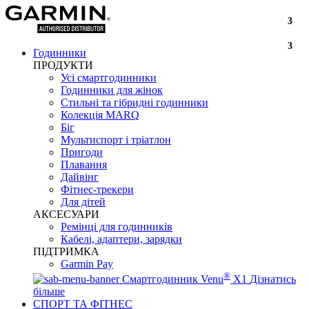
3
3
Годинники
ПРОДУКТИ
Усі смартгодинники
Годинники для жінок
Стильні та гібридні годинники
Колекція MARQ
Біг
Мультиспорт і тріатлон
Пригоди
Плавання
Дайвінг
Фітнес-трекери
Для дітей
АКСЕСУАРИ
Ремінці для годинників
Кабелі, адаптери, зарядки
ПІДТРИМКА
Garmin Pay
®
Смартгодинник Venu
X1
Дізнатись
більше
СПОРТ ТА ФІТНЕС