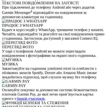
ТЕКСТОВІ ПОВІДОМЛЕННЯ НА ЗАП'ЯСТІ
При підключенні до телефону Android або через додаток
4
Garmin Messenger
відповідайте на повідомлення за
допомогою клавіатури на годиннику.
ПРАЦЮЄ З WHATSAPP
Будьте в курсі подій у WhatsApp, тримаючи телефон у кишені.
Читайте, відповідайте та реагуйте на свої повідомлення прямо
з годинника. Застосунок доступний у магазині Connect IQ.
ПЕРЕГЛЯД ФОТО
У парі з телефоном Android ви можете переглядати
повідомлення з фотографіями на екрані свого годинника.
МУЗИКА
Завантажуйте на годинник улюблені пісні та плейлисти з
облікових записів Spotify, Deezer або Amazon Music (може
знадобитись підписка), щоб слухати музику без телефону.
GARMIN PAY
Оплачуйте покупки за допомогою системи безконтактних
платежів Garmin Pay, до якої легко прив’язується картка
одного з
банків-учасників
.