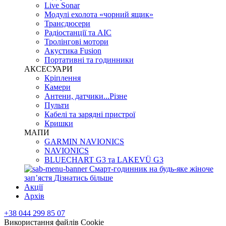
Live Sonar
Модулі ехолота «чорний ящик»
Трансдюсери
Радіостанції та АІС
Тролінгові мотори
Акустика Fusion
Портативні та годинники
АКСЕСУАРИ
Кріплення
Камери
Антени, датчики...Різне
Пульти
Кабелі та зарядні пристрої
Кришки
МАПИ
GARMIN NAVIONICS
NAVIONICS
BLUECHART G3 та LAKEVÜ G3
Смарт-годинник на будь-яке жіноче
запʼястя
Дізнатись більше
Акції
Архів
+38 044 299 85 07
Використання файлів Cookie