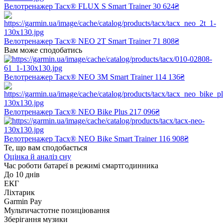
Велотренажер Tacx® FLUX S Smart Trainer
30 624₴
Велотренажер Tacx® NEO 2T Smart Trainer
71 808₴
Вам може сподобатись
Велотренажер Tacx® NEO 3M Smart Trainer
114 136₴
Велотренажер Tacx® NEO Bike Plus
217 096₴
Велотренажер Tacx® NEO Bike Smart Trainer
116 908₴
Те, що вам сподобається
Оцінка й аналіз сну
Час роботи батареї в режимі смартгодинника
До 10 днів
ЕКГ
Ліхтарик
Garmin Pay
Мультичастотне позиціювання
Зберігання музики