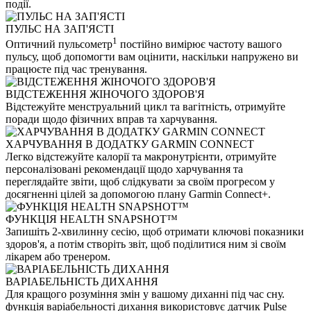
події.
ПУЛЬС НА ЗАП'ЯСТІ
1
Оптичний пульсометр
постійно вимірює частоту вашого
пульсу, щоб допомогти вам оцінити, наскільки напружено ви
працюєте під час тренування.
ВІДСТЕЖЕННЯ ЖІНОЧОГО ЗДОРОВ'Я
Відстежуйте менструальний цикл та вагітність, отримуйте
поради щодо фізичних вправ та харчування.
ХАРЧУВАННЯ В ДОДАТКУ GARMIN CONNECT
Легко відстежуйте калорії та макронутрієнти, отримуйте
персоналізовані рекомендації щодо харчування та
переглядайте звіти, щоб слідкувати за своїм прогресом у
досягненні цілей за допомогою плану Garmin Connect+.
ФУНКЦІЯ HEALTH SNAPSHOT™
Запишіть 2-хвилинну сесію, щоб отримати ключові показники
здоров'я, а потім створіть звіт, щоб поділитися ним зі своїм
лікарем або тренером.
ВАРІАБЕЛЬНІСТЬ ДИХАННЯ
Для кращого розуміння змін у вашому диханні під час сну.
функція варіабельності дихання використовує датчик Pulse