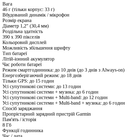
Вага
46 г (тільки корпус: 33 г)
Вбудований динамік / мікрофон
Розмір екрана
Діаметр 1,2" (30,4 мм)
Роздільна здатність
390 x 390 пікселів
Кольоровий дисплей
Можливість збільшення шрифту
Тип батареї
Літій-іонний акумулятор
Час роботи батареї
Режим смартгодинника: до 10 днів (до 3 днів з Always-on)
Енергозберігаючий режим: до 18 днів
Тільки GPS: до 15 годин
Усі супутникові системи: до 13 годин
Усі супутникові системи + музика: до 6 годин
Усі супутникові системи + Multi-band: до 12 годин
Усі супутникові системи + Multi-band + музика: до 6 годин
Спосіб заряджання
Пропрієтарний зарядний пристрій Garmin
Пам'ять / історія
8 Гб
Функції годинника
Час / дата