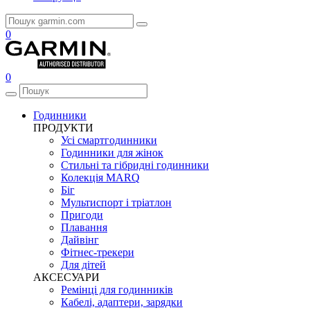
0
0
Годинники
ПРОДУКТИ
Усі смартгодинники
Годинники для жінок
Стильні та гібридні годинники
Колекція MARQ
Біг
Мультиспорт і тріатлон
Пригоди
Плавання
Дайвінг
Фітнес-трекери
Для дітей
АКСЕСУАРИ
Ремінці для годинників
Кабелі, адаптери, зарядки