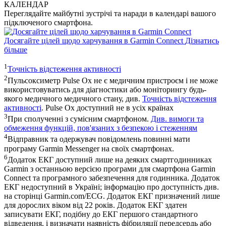
КАЛЕНДАР
Переглядайте майбутні зустрічі та наради в календарі вашого
підключеного смартфона.
Досягайте цілей щодо харчування в Garmin Connect
Дізнатись
більше
1
Точність відстеження активності
2
Пульсоксиметр Pulse Ox не є медичним пристроєм і не може
використовуватись для діагностики або моніторингу будь-
якого медичного медичного стану, див.
Точність відстеження
активності
. Pulse Ox доступний не в усіх країнах
3
При сполученні з сумісним смартфоном.
Див. вимоги та
обмеження функцій, пов'язаних з безпекою і стеженням
4
Відправник та одержувач повідомлень повинні мати
програму Garmin Messenger на своїх смартфонах.
6
Додаток ЕКГ доступний лише на деяких смартгодинниках
Garmin з останньою версією програми для смартфона Garmin
Connect та програмного забезпечення для годинника. Додаток
ЕКГ недоступний в Україні; інформацію про доступність див.
на сторінці Garmin.com/ECG. Додаток ЕКГ призначений лише
для дорослих віком від 22 років. Додаток ЕКГ здатен
записувати ЕКГ, подібну до ЕКГ першого стандартного
відведення, і визначати наявність фібриляції передсердь або