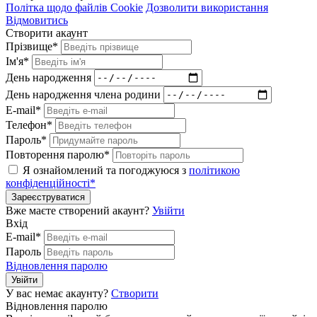
Політка щодо файлів Cookie
Дозволити використання
Відмовитись
Створити акаунт
Прізвище*
Ім'я*
День народження
День народження члена родини
E-mail*
Телефон*
Пароль*
Повторення паролю*
Я ознайомлений та погоджуюся з
політикою
конфіденційності*
Зареєструватися
Вже маєте створений акаунт?
Увійти
Вхід
E-mail*
Пароль
Відновлення паролю
Увійти
У вас немає акаунту?
Створити
Відновлення паролю