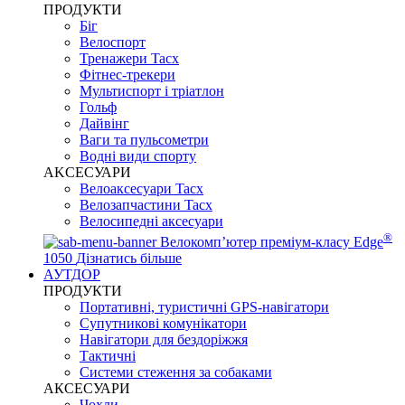
ПРОДУКТИ
Біг
Велоспорт
Тренажери Tacx
Фітнес-трекери
Мультиспорт і тріатлон
Гольф
Дайвінг
Ваги та пульсометри
Водні види спорту
AKCЕСУАРИ
Велоаксесуари Tacx
Велозапчастини Tacx
Велосипедні аксесуари
®
Велокомп’ютер преміум-класу Edge
1050
Дізнатись більше
АУТДОР
ПРОДУКТИ
Портативні, туристичні GPS-навігатори
Супутникові комунікатори
Навігатори для бездоріжжя
Тактичні
Системи стеження за собаками
АКСЕСУАРИ
Чохли