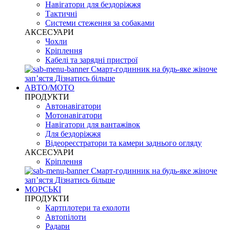
Навігатори для бездоріжжя
Тактичні
Системи стеження за собаками
АКСЕСУАРИ
Чохли
Кріплення
Кабелі та зарядні пристрої
Смарт-годинник на будь-яке жіноче
запʼястя
Дізнатись більше
АВТО/МОТО
ПРОДУКТИ
Автонавігатори
Мотонавігатори
Навігатори для вантажівок
Для бездоріжжя
Відеореєстратори та камери заднього огляду
АКСЕСУАРИ
Кріплення
Смарт-годинник на будь-яке жіноче
запʼястя
Дізнатись більше
МОРСЬКІ
ПРОДУКТИ
Картплотери та ехолоти
Автопілоти
Радари