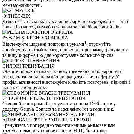
межі можливостей.
ФІТНЕС-ВІК
Дізнайтесь, наскільки у хорошій формі ви перебуваєте — чи є
ваше тіло молодшим або старшим за ваш біологічний вік.
РЕЖИМ КОЛІСНОГО КРІСЛА
1
Відстежуйте щоденні поштовхи руками
, отримуйте
сповіщення про зміну ваги, спортивні програми, тренування
та іншу інформацію для користувачів колісного крісла.
СИЛОВІ ТРЕНУВАННЯ
Оберіть цільовий план силових тренувань, щоб наростити
м'язи, стати сильнішим або покращити фізичну форму. У
профілі активності відстежуйте кількість повторень, підходів і
навіть час відпочинку.
СТВОРЮЙТЕ ВЛАСНІ ТРЕНУВАННЯ
Створюйте покрокові тренування з понад 1600 вправ у
додатку Garmin Connect та надсилайте їх на годинник.
АНІМОВАНІ ТРЕНУВАННЯ НА ЕКРАНІ
Тренуйтесь з попередньо завантаженими анімованими
тренуваннями для силових вправ, HIIT, йоги тощо.