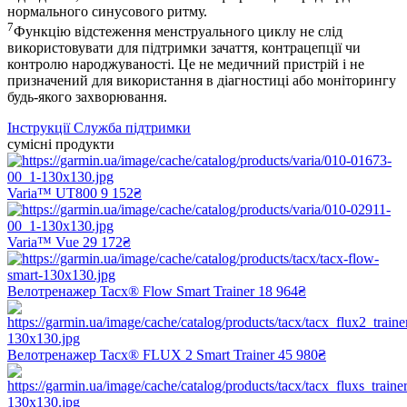
нормального синусового ритму.
7
Функцію відстеження менструального циклу не слід
використовувати для підтримки зачаття, контрацепції чи
контролю народжуваності. Це не медичний пристрій і не
призначений для використання в діагностиці або моніторингу
будь-якого захворювання.
Інструкції
Служба підтримки
сумісні продукти
Varia™ UT800
9 152₴
Varia™ Vue
29 172₴
Велотренажер Tacx® Flow Smart Trainer
18 964₴
Велотренажер Tacx® FLUX 2 Smart Trainer
45 980₴