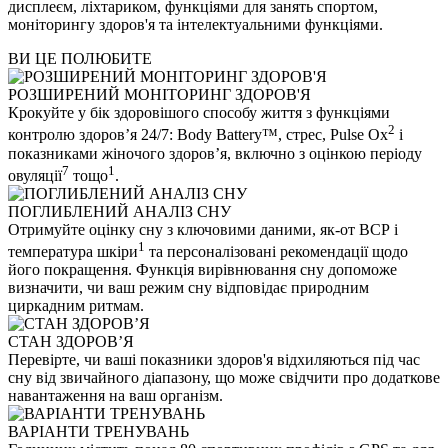
дисплеєм, ліхтариком, функціями для занять спортом,
моніторингу здоров'я та інтелектуальними функціями.
ВИ ЦЕ ПОЛЮБИТЕ
РОЗШИРЕНИЙ МОНІТОРИНГ ЗДОРОВ'Я
Крокуйте у бік здоровішого способу життя з функціями
2
контролю здоров’я 24/7: Body Battery™, стрес, Pulse Ox
і
показниками жіночого здоров’я, включно з оцінкою періоду
7
1
овуляції
тощо
.
ПОГЛИБЛЕНИЙ АНАЛІЗ СНУ
Отримуйте оцінку сну з ключовими даними, як-от ВСР і
1
температура шкіри
та персоналізовані рекомендації щодо
його покращення. Функція вирівнювання сну допоможе
визначити, чи ваш режим сну відповідає природним
циркадним ритмам.
СТАН ЗДОРОВ’Я
Перевірте, чи ваші показники здоров'я відхиляються під час
сну від звичайного діапазону, що може свідчити про додаткове
навантаження на ваш організм.
ВАРІАНТИ ТРЕНУВАНЬ