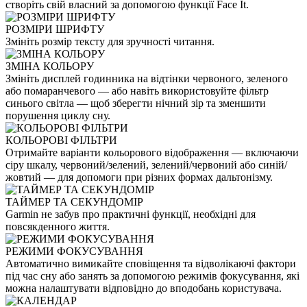
створіть свій власний за допомогою функції Face It.
РОЗМІРИ ШРИФТУ
Змініть розмір тексту для зручності читання.
ЗМІНА КОЛЬОРУ
Змініть дисплей годинника на відтінки червоного, зеленого
або помаранчевого — або навіть використовуйте фільтр
синього світла — щоб зберегти нічний зір та зменшити
порушення циклу сну.
КОЛЬОРОВІ ФІЛЬТРИ
Отримайте варіанти кольорового відображення — включаючи
сіру шкалу, червоний/зелений, зелений/червоний або синій/
жовтий — для допомоги при різних формах дальтонізму.
ТАЙМЕР ТА СЕКУНДОМІР
Garmin не забув про практичні функції, необхідні для
повсякденного життя.
РЕЖИМИ ФОКУСУВАННЯ
Автоматично вимикайте сповіщення та відволікаючі фактори
під час сну або занять за допомогою режимів фокусування, які
можна налаштувати відповідно до вподобань користувача.