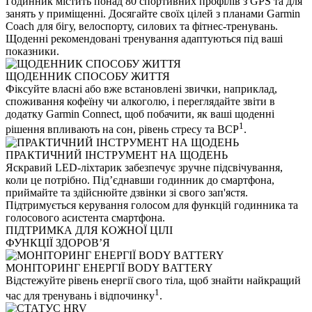
Годинник містить понад 80 спортивних профілів з GPS та для
занять у приміщенні. Досягайте своїх цілей з планами Garmin
Coach для бігу, велоспорту, силових та фітнес-тренувань.
Щоденні рекомендовані тренування адаптуються під ваші
показники.
ЩОДЕННИК СПОСОБУ ЖИТТЯ
Фіксуйте власні або вже встановлені звички, наприклад,
споживання кофеїну чи алкоголю, і переглядайте звіти в
додатку Garmin Connect, щоб побачити, як ваші щоденні
1
рішення впливають на сон, рівень стресу та ВСР
.
ПРАКТИЧНИЙ ІНСТРУМЕНТ НА ЩОДЕНЬ
Яскравий LED-ліхтарик забезпечує зручне підсвічування,
коли це потрібно. Під’єднавши годинник до смартфона,
приймайте та здійснюйте дзвінки зі свого зап'ястя.
Підтримується керування голосом для функцій годинника та
голосового асистента смартфона.
ПІДТРИМКА ДЛЯ КОЖНОЇ ЦІЛІ
ФУНКЦІЇ ЗДОРОВʼЯ
МОНІТОРИНГ ЕНЕРГІЇ BODY BATTERY
Відстежуйте рівень енергії свого тіла, щоб знайти найкращий
1
час для тренувань і відпочинку
.