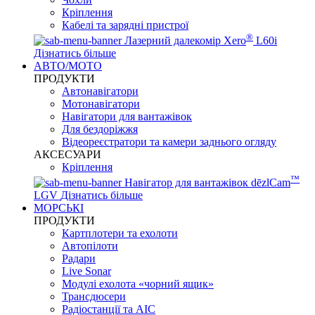
Кріплення
Кабелі та зарядні пристрої
®
Лазерний далекомір Xero
L60i
Дізнатись більше
АВТО/МОТО
ПРОДУКТИ
Автонавігатори
Мотонавігатори
Навігатори для вантажівок
Для бездоріжжя
Відеореєстратори та камери заднього огляду
АКСЕСУАРИ
Кріплення
™
Навігатор для вантажівок dēzlCam
LGV
Дізнатись більше
МОРСЬКІ
ПРОДУКТИ
Картплотери та ехолоти
Автопілоти
Радари
Live Sonar
Модулі ехолота «чорний ящик»
Трансдюсери
Радіостанції та АІС