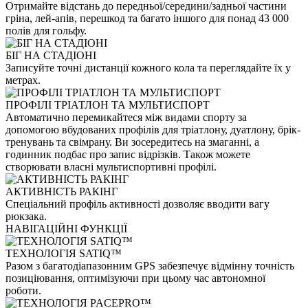
Отримайте відстань до передньої/середини/задньої частини
гріна, лей-апів, перешкод та багато іншого для понад 43 000
полів для гольфу.
БІГ НА СТАДІОНІ
Записуйте точні дистанції кожного кола та переглядайте їх у
метрах.
ПРОФІЛІ ТРІАТЛОН ТА МУЛЬТИСПОРТ
Автоматично перемикайтеся між видами спорту за
допомогою вбудованих профілів для тріатлону, дуатлону, брік-
тренувань та свімрану. Ви зосередитесь на змаганні, а
годинник подбає про запис відрізків. Також можете
створювати власні мультиспортивні профілі.
АКТИВНІСТЬ РАКІНГ
Спеціальний профіль активності дозволяє вводити вагу
рюкзака.
НАВІГАЦІЙНІ ФУНКЦІЇ
ТЕХНОЛОГІЯ SATIQ™
Разом з багатодіапазонним GPS забезпечує відмінну точність
позиціювання, оптимізуючи при цьому час автономної
роботи.