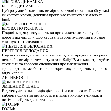
БІГОВА ДИНАМІКА
Цей розумний годинник вимірює ключові показники бігу, такі
як частота кроків, довжина кроку, час контакту з землею та
інші.
БІГОВА ПОТУЖНІСТЬ
Подивіться, яку потужність ви прикладаєте до трейлу або
дороги під час бігу, щоб керувати своїми зусиллями й краще
спланувати тренування.
ПЕРЕГЛЯД ВЕЛОДАНИХ
Підключайтеся до сумісних велосипедних продуктів, зокрема
педалей з вимірювачем потужності Rally™, а також отримуйте
тактильні та голосові сповіщення про наближення
транспортних засобів тощо, використовуючи датчик заднього
виду Varia™.
АКТИВНОСТІ
ЗМІШАНИЙ СЕАНС
Відстежуйте кілька видів діяльності за один сеанс. Просто
виберіть один вид діяльності, натисніть кнопку зупинки, а
потім перейдіть до наступного.
ГОЛЬФ