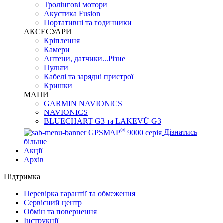
Тролінгові мотори
Акустика Fusion
Портативні та годинники
АКСЕСУАРИ
Кріплення
Камери
Антени, датчики...Різне
Пульти
Кабелі та зарядні пристрої
Кришки
МАПИ
GARMIN NAVIONICS
NAVIONICS
BLUECHART G3 та LAKEVÜ G3
®
GPSMAP
9000 серія
Дізнатись
більше
Акції
Архів
Підтримка
Перевірка гарантії та обмеження
Сервісний центр
Обмін та повернення
Інструкції