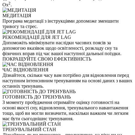
2
Ox
.
МЕДИТАЦІЯ
Програма медитації з інструкціями допоможе зменшити
тривогу та стрес.
РЕКОМЕНДАЦІЇ ДЛЯ JET LAG
Допоможіть мінімізувати наслідки часових поясів за
допомогою вказівок щодо освітленості, розкладу сну та
фізичних вправ під час вашої наступної дальньої поїздки.
ПОКРАЩУЙТЕ СВОЮ ЕФЕКТИВНІСТЬ
ЧАС ВІДНОВЛЕННЯ
Дізнайтеся, скільки часу вам потрібно для відновлення перед
наступним інтенсивним тренуванням на основі даних з ваших
останніх тренувань.
ГОТОВНІСТЬ ДО ТРЕНУВАНЬ
З моменту пробудження отримайте оцінку готовності на
основі якості сну, відновлення, тренувального навантаження
тощо, щоб ви могли визначити, наскільки важким чи легким
має бути сьогоднішнє тренування.
ТРЕНУВАЛЬНИЙ СТАН
Дізнайтеся, як ви тренуєтесь - продуктивно, на піку чи на