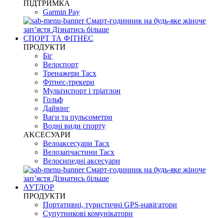
ПІДТРИМКА
Garmin Pay
Смарт-годинник на будь-яке жіноче
запʼястя
Дізнатись більше
СПОРТ ТА ФІТНЕС
ПРОДУКТИ
Біг
Велоспорт
Тренажери Tacx
Фітнес-трекери
Мультиспорт і тріатлон
Гольф
Дайвінг
Ваги та пульсометри
Водні види спорту
AKCЕСУАРИ
Велоаксесуари Tacx
Велозапчастини Tacx
Велосипедні аксесуари
Смарт-годинник на будь-яке жіноче
запʼястя
Дізнатись більше
АУТДОР
ПРОДУКТИ
Портативні, туристичні GPS-навігатори
Супутникові комунікатори