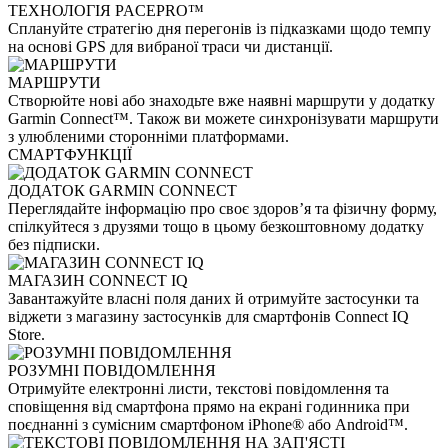
ТЕХНОЛОГІЯ PACEPRO™
Сплануйте стратегію дня перегонів із підказками щодо темпу
на основі GPS для вибраної траси чи дистанції.
МАРШРУТИ
Створюйте нові або знаходьте вже наявні маршрути у додатку
Garmin Connect™. Також ви можете синхронізувати маршрути
з улюбленими сторонніми платформами.
СМАРТФУНКЦІЇ
ДОДАТОК GARMIN CONNECT
Переглядайте інформацію про своє здоров’я та фізичну форму,
спілкуйтеся з друзями тощо в цьому безкоштовному додатку
без підписки.
МАГАЗИН CONNECT IQ
Завантажуйте власні поля даних й отримуйте застосунки та
віджети з магазину застосунків для смартфонів Connect IQ
Store.
РОЗУМНІ ПОВІДОМЛЕННЯ
Отримуйте електронні листи, текстові повідомлення та
сповіщення від смартфона прямо на екрані годинника при
поєднанні з сумісним смартфоном iPhone® або Android™.